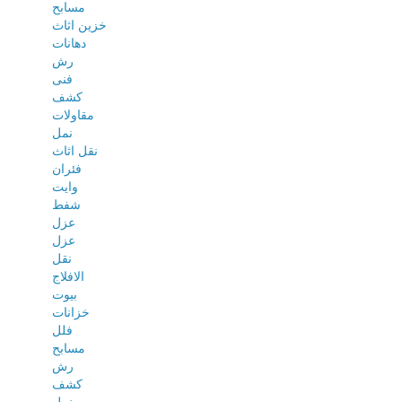
مسابح
خزين اثاث
دهانات
رش
فنى
كشف
مقاولات
نمل
نقل اثاث
فئران
وايت
شفط
عزل
عزل
نقل
الافلاج
بيوت
خزانات
فلل
مسابح
رش
كشف