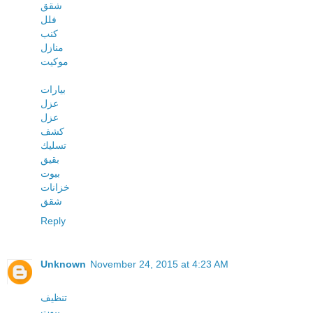
شقق
فلل
كنب
منازل
موكيت
بيارات
عزل
عزل
كشف
تسليك
بقيق
بيوت
خزانات
شقق
Reply
Unknown
November 24, 2015 at 4:23 AM
تنظيف
بيوت