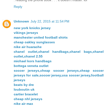
. reading the phone book . . . it doesn't matter. lol
Reply
Unknown
July 22, 2015 at 11:54 PM
new york knicks jersey
vikings jerseys
manchester united football shirts
cheap oakley sunglasses
nike air huarache
chanel outlet,chanel handbags,chanel bags,chanel
outlet,chanel 2.55
michael kors handbags
bottega veneta outlet
soccer jerseys,cheap soccer jerseys,cheap soccer
jerseys for sale,soccer jersey,usa soccer jersey,football
jerseys
beats by dre
louboutin uk
cartier bracelet
cheap nhl jerseys
nike air max