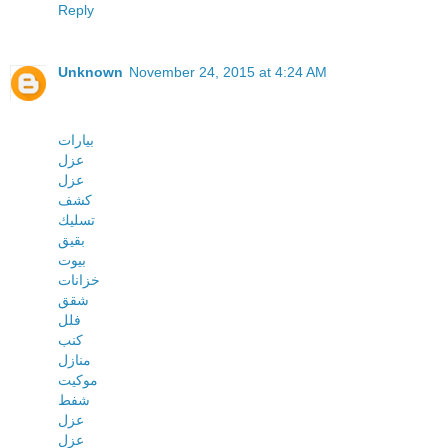
Reply
Unknown
November 24, 2015 at 4:24 AM
بيارات
عزل
عزل
كشف
تسليك
بقيق
بيوت
خزانات
شقق
فلل
كنب
منازل
موكيت
شفط
عزل
عزل