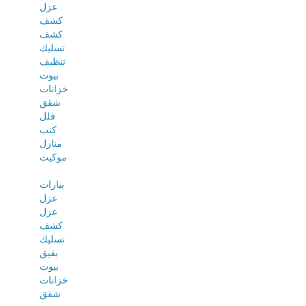
عزل
كشف
كشف
تسليك
تنظيف
بيوت
خزانات
شقق
فلل
كنب
منازل
موكيت
بيارات
عزل
عزل
كشف
تسليك
بقيق
بيوت
خزانات
شقق