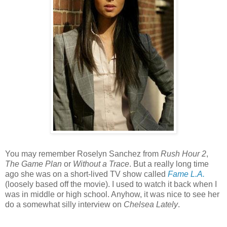
You may remember Roselyn Sanchez from
Rush Hour 2
,
The Game Plan
or
Without a Trace
. But a really long time
ago she was on a short-lived TV show called
Fame L.A.
(loosely based off the movie). I used to watch it back when I
was in middle or high school. Anyhow, it was nice to see her
do a somewhat silly interview on
Chelsea Lately
.