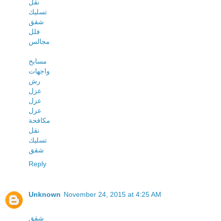
نقل
تسليك
شقق
فلل
مجالس
مسابح
واجهات
رش
عزل
عزل
عزل
مكافحة
نقل
تسليك
شقق
Reply
Unknown
November 24, 2015 at 4:25 AM
شقق