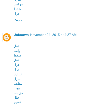
موكيت
شفط
عزل
Reply
Unknown
November 24, 2015 at 4:27 AM
نقل
وايت
شفط
نقل
عزل
عزل
تسليك
منازل
تنظيف
بيوت
خزانات
فلل
قصور