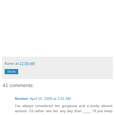
Karen
at
12:00 AM
Share
41 comments:
Noelani
April 15, 2009 at 2:01 AM
I've always considered her gorgeous and a pretty decent
actress. I'd rather see her any day than ____ I'll just keep