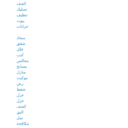
كشف
تسليك
تنظيف
بيوت
خزانات
سجاد
شقق
فلل
كنب
مجالس
مسابح
منازل
موكيت
رش
شفط
عزل
عزل
كشف
البق
نمل
مكافحة