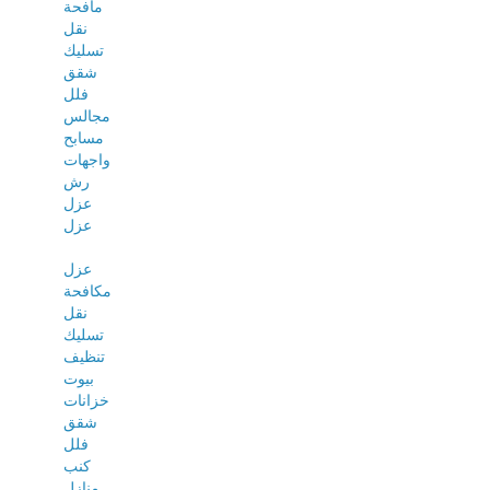
مافحة
نقل
تسليك
شقق
فلل
مجالس
مسابح
واجهات
رش
عزل
عزل
عزل
مكافحة
نقل
تسليك
تنظيف
بيوت
خزانات
شقق
فلل
كنب
منازل