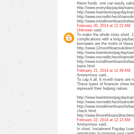
these funds, one can easily satis
http://www.everydaypaydayloansd
http://www.lowinterestpaydayloa
http://www.nocreditcheckloansdi
http://www.installmentloansforba
February 20, 2014 at 12:22 AM
Unknown
said...
To make the whole story short, 1
complications with a long payback
borrowers are the motto of these
http://www.12monthloansukdirect
http://www.lowinterestpaydayloa
http://www.nocreditcheckloansdir
http://www.installmentloansforbad
loans.html
February 21, 2014 at 12:49 AM
Anonymous said...
To cap it all, 6 month loans are r
These types of finances show len
represent their helping nature.
http://www.lowinterestpaydayloa
http://www.nocreditcheckloansdi
http://www.installmentloansforbad
check.html
http://www.6monthloansdirectlen
February 22, 2014 at 12:13 AM
Anonymous said...
In short, Instalment Payday Loan
opportunity to improve your cred