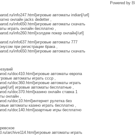
Powered by
B
arod.ru/info247.html]игровые автоматы indian[/url]
тно онлайн jacks dedetter ,
narod.ru/info650.html]игровые автоматы скачать
маты играть онлайн бесплатно ,
narod.ru/info260.html]холдем покер онлайн[/url]
narod.ru/info637.html]игровые автоматы 777
бонусом при регистрации брака ,
narod.ru/info650.html]игровые автоматы скачать
везувий
.narod.ru/doc410.html]игровые автоматы европа
игровые автоматы играть ссср ,
narod.ru/doc360.html]игровые автоматы играть
ции[/url] игровые автоматы бесплатные ,
narod.ru/doc370.html]казино онлайн ставка 1
оты онлайн ,
narod.ru/doc10.html]интернет рулетка без
ровые автоматы казино играть бесплатно ,
narod.ru/doc140.html]азартные игры бесплатно
аревское
rod.ru/archive114.html]игровые автоматы играть