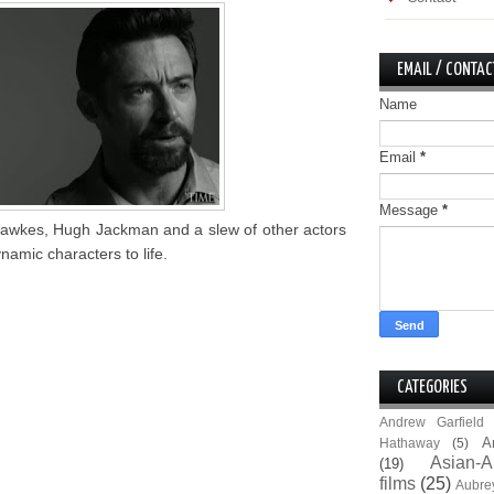
EMAIL / CONTAC
Name
Email
*
Message
*
wkes, Hugh Jackman and a slew of other actors
ynamic characters to life.
CATEGORIES
Andrew Garfield
A
Hathaway
(5)
Asian-A
(19)
films
(25)
Aubre