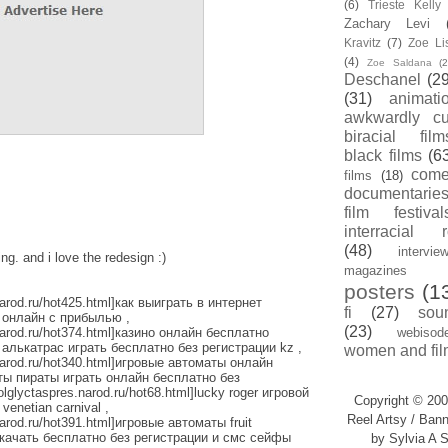
(6)
Trieste Kell
Zachary Levi
Kravitz
(7)
Zoe Li
(4)
Zoe Saldana
(2
Deschanel
(29
(31)
animati
awkwardly cu
biracial film
black films
(6
com
films
(18)
documentarie
film festival
interracial 
(48)
intervie
ng. and i love the redesign :)
magazines
posters
(1
narod.ru/hot425.html]как выиграть в интернет
fi
(27)
sou
ы онлайн с прибылью ,
(23)
.narod.ru/hot374.html]казино онлайн бесплатно
webisod
 алькатрас играть бесплатно без регистрации kz ,
women and fil
.narod.ru/hot340.html]игровые автоматы онлайн
аты пираты играть онлайн бесплатно без
olglyctaspres.narod.ru/hot68.html]lucky roger игровой
Copyright © 200
venetian carnival ,
Reel Artsy / Bann
narod.ru/hot391.html]игровые автоматы fruit
 скачать бесплатно без регистрации и смс сейфы
by Sylvia A S