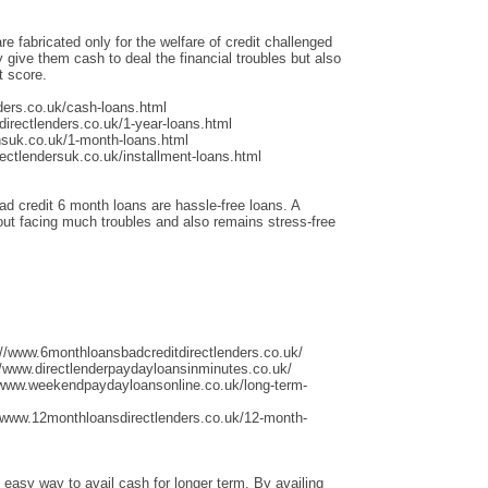
re fabricated only for the welfare of credit challenged
give them cash to deal the financial troubles but also
t score.
ders.co.uk/cash-loans.html
irectlenders.co.uk/1-year-loans.html
nsuk.co.uk/1-month-loans.html
ectlendersuk.co.uk/installment-loans.html
ad credit 6 month loans are hassle-free loans. A
thout facing much troubles and also remains stress-free
://www.6monthloansbadcreditdirectlenders.co.uk/
/www.directlenderpaydayloansinminutes.co.uk/
/www.weekendpaydayloansonline.co.uk/long-term-
/www.12monthloansdirectlenders.co.uk/12-month-
 easy way to avail cash for longer term. By availing