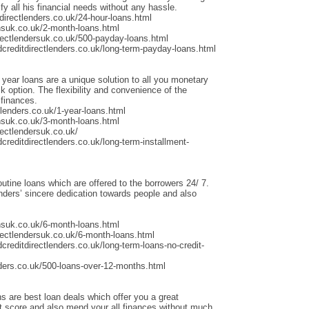
fy all his financial needs without any hassle.
irectlenders.co.uk/24-hour-loans.html
nsuk.co.uk/2-month-loans.html
rectlendersuk.co.uk/500-payday-loans.html
dcreditdirectlenders.co.uk/long-term-payday-loans.html
 year loans are a unique solution to all you monetary
 option. The flexibility and convenience of the
 finances.
lenders.co.uk/1-year-loans.html
nsuk.co.uk/3-month-loans.html
ectlendersuk.co.uk/
creditdirectlenders.co.uk/long-term-installment-
outine loans which are offered to the borrowers 24/ 7.
ders’ sincere dedication towards people and also
nsuk.co.uk/6-month-loans.html
rectlendersuk.co.uk/6-month-loans.html
creditdirectlenders.co.uk/long-term-loans-no-credit-
ders.co.uk/500-loans-over-12-months.html
s are best loan deals which offer you a great
it score and also mend your all finances without much