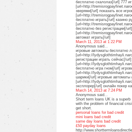
бесплатно скалолаз[/url] 777 и
[url=http://tremisrogpayfinet.na
зверями[/url] показать все игр
[url=http://tremisrogpayfinet.n
бесплатно играть[/url] казино 
[url=http://tremisrogpayfinet.na
бесплатно без регистрации[/ur
[url=http://tremisrogpayfinet.na
автомат играть[/url]
March 11, 2013 at 1:22 PM
Anonymous said...
игровые автоматы бесплатно 
[url=http://lydysglothtimhayli.n
регистрации играть сейчас[/url
[url=http://lydysglothtimhayli.n
бесплатно игра гном[/url] игро
[url=http://lydysglothtimhayli.
шарики[/url] игровые автоматы 
[url=http://lydysglothtimhayli.
эксплорер[/url] онлайн покер к
March 14, 2013 at 7:24 PM
Anonymous said...
Short term loans UK is a superb 
with the problem of financial cri
get short.
personal loans for bad credit
mini loans bad credit
same day loans bad credit
£50 payday loans
http://www.shorttermloansdirectl