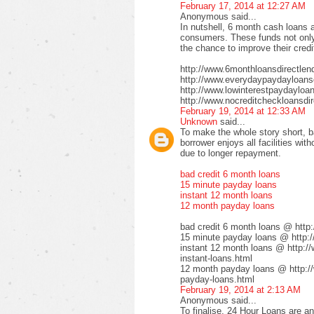
February 17, 2014 at 12:27 AM
Anonymous said...
In nutshell, 6 month cash loans a
consumers. These funds not only 
the chance to improve their credi
http://www.6monthloansdirectlen
http://www.everydaypaydayloansd
http://www.lowinterestpaydayloa
http://www.nocreditcheckloansdir
February 19, 2014 at 12:33 AM
Unknown
said...
To make the whole story short, b
borrower enjoys all facilities wi
due to longer repayment.
bad credit 6 month loans
15 minute payday loans
instant 12 month loans
12 month payday loans
bad credit 6 month loans @ http
15 minute payday loans @ http:/
instant 12 month loans @ http:/
instant-loans.html
12 month payday loans @ http:/
payday-loans.html
February 19, 2014 at 2:13 AM
Anonymous said...
To finalise, 24 Hour Loans are an