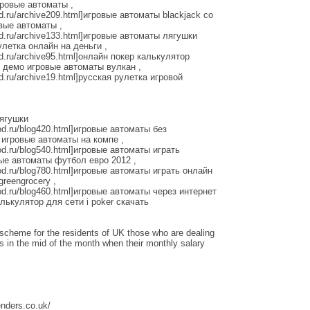
гровые автоматы ,
rod.ru/archive209.html]игровые автоматы blackjack со
овые автоматы ,
arod.ru/archive133.html]игровые автоматы лягушки
рулетка онлайн на деньги ,
rod.ru/archive95.html]онлайн покер калькулятор
l] демо игровые автоматы вулкан ,
rod.ru/archive19.html]русская рулетка игровой
лягушки
arod.ru/blog420.html]игровые автоматы без
] игровые автоматы на компе ,
arod.ru/blog540.html]игровые автоматы играть
вые автоматы футбол евро 2012 ,
narod.ru/blog780.html]игровые автоматы играть онлайн
greengrocery ,
narod.ru/blog460.html]игровые автоматы через интернет
алькулятор для сети i poker скачать
scheme for the residents of UK those who are dealing
sis in the mid of the month when their monthly salary
enders.co.uk/