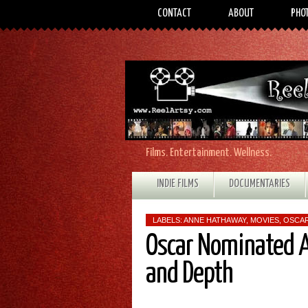
CONTACT
ABOUT
PHO
Films. Entertainment. Wellness.
INDIE FILMS
DOCUMENTARIES
LABELS:
ANNE HATHAWAY
,
MOVIES
,
OSCA
Oscar Nominated A
and Depth