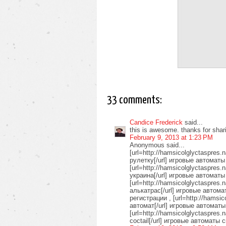
33 comments:
Candice Frederick
said...
this is awesome. thanks for shari
February 9, 2013 at 1:23 PM
Anonymous said...
[url=http://hamsicolglyctaspres.
рулетку[/url] игровые автомат
[url=http://hamsicolglyctaspres
украина[/url] игровые автоматы
[url=http://hamsicolglyctaspres
алькатрас[/url] игровые автом
регистрации , [url=http://hamsic
автомат[/url] игровые автоматы 
[url=http://hamsicolglyctaspres.
coctail[/url] игровые автоматы