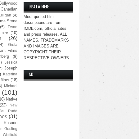
Bollywood
DISCLAIMER:
Canadian
lligan
(4)
Most quoted film
ma Stone
descriptions are from
(5)
Ewan
IMDb.com, official sites,
pire
(10)
and press releases. ALL
s
(26)
NAMES, TRADEMARKS
(4)
Greta
AND IMAGES ARE
ant Films
COPYRIGHT THEIR
nberg
(9)
RESPECTIVE OWNERS.
4)
Jessica
Joseph
7)
)
Katerina
AD
 films
(18)
4)
Michael
(101)
16)
Native
(22)
New
Paul Rudd
nes
(31)
Rosario
n Gosling
n-Whitfield