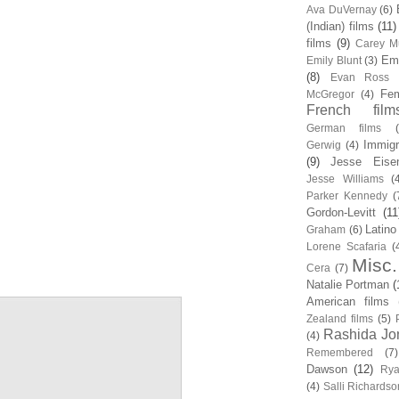
Ava DuVernay
(6)
(Indian) films
(11)
films
(9)
Carey Mu
Em
Emily Blunt
(3)
(8)
Evan Ross
Fem
McGregor
(4)
French film
German films
Immigr
Gerwig
(4)
(9)
Jesse Eise
Jesse Williams
(
Parker Kennedy
(
Gordon-Levitt
(11
Latino
Graham
(6)
Lorene Scafaria
(
Misc.
Cera
(7)
Natalie Portman
(
American films
Zealand films
(5)
Rashida Jo
(4)
Remembered
(7)
Dawson
(12)
Rya
(4)
Salli Richardso