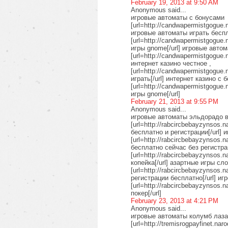
February 19, 2013 at 9:50 AM
Anonymous said...
игровые автоматы с бонусами
[url=http://candwapermistgogue.n
игровые автоматы играть беспла
[url=http://candwapermistgogue.
игры gnome[/url] игровые авто
[url=http://candwapermistgogue.
интернет казино честное ,
[url=http://candwapermistgogue.
играть[/url] интернет казино с 
[url=http://candwapermistgogue.
игры gnome[/url]
February 21, 2013 at 9:55 PM
Anonymous said...
игровые автоматы эльдорадо 
[url=http://rabcircbebayzynsos
бесплатно и регистрации[/url] 
[url=http://rabcircbebayzynsos.
бесплатно сейчас без регистра
[url=http://rabcircbebayzynsos.
копейка[/url] азартные игры сл
[url=http://rabcircbebayzynsos.
регистрации бесплатно[/url] иг
[url=http://rabcircbebayzynsos.
покер[/url]
February 23, 2013 at 4:21 PM
Anonymous said...
игровые автоматы колумб лаз
[url=http://tremisrogpayfinet.na