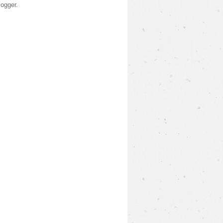
logger
.