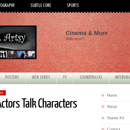
TOGRAPHY
SUBTLE CORE
SPORTS
Cinema & More
Welcome!!!
POSTERS
WEB SERIES
TV
SOUNDTRACKS
INTERVI
RS
Home
ctors Talk Characters
About
Starter Kit
Contact