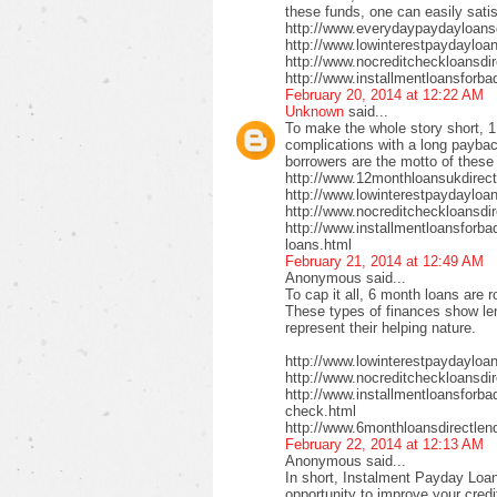
these funds, one can easily satis
http://www.everydaypaydayloansd
http://www.lowinterestpaydayloa
http://www.nocreditcheckloansdi
http://www.installmentloansforba
February 20, 2014 at 12:22 AM
Unknown
said...
To make the whole story short, 1
complications with a long payback
borrowers are the motto of these
http://www.12monthloansukdirect
http://www.lowinterestpaydayloa
http://www.nocreditcheckloansdir
http://www.installmentloansforbad
loans.html
February 21, 2014 at 12:49 AM
Anonymous said...
To cap it all, 6 month loans are r
These types of finances show len
represent their helping nature.
http://www.lowinterestpaydayloa
http://www.nocreditcheckloansdi
http://www.installmentloansforbad
check.html
http://www.6monthloansdirectlen
February 22, 2014 at 12:13 AM
Anonymous said...
In short, Instalment Payday Loan
opportunity to improve your cred