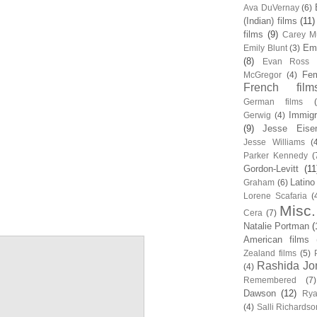
Ava DuVernay
(6)
(Indian) films
(11)
films
(9)
Carey Mu
Em
Emily Blunt
(3)
(8)
Evan Ross
Fem
McGregor
(4)
French film
German films
Immigr
Gerwig
(4)
(9)
Jesse Eise
Jesse Williams
(
Parker Kennedy
(
Gordon-Levitt
(11
Latino
Graham
(6)
Lorene Scafaria
(
Misc.
Cera
(7)
Natalie Portman
(
American films
Zealand films
(5)
Rashida Jo
(4)
Remembered
(7)
Dawson
(12)
Rya
(4)
Salli Richardso