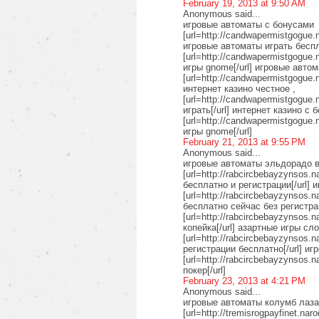
February 19, 2013 at 9:50 AM
Anonymous said...
игровые автоматы с бонусами
[url=http://candwapermistgogue.n
игровые автоматы играть беспла
[url=http://candwapermistgogue.
игры gnome[/url] игровые авто
[url=http://candwapermistgogue.
интернет казино честное ,
[url=http://candwapermistgogue.
играть[/url] интернет казино с 
[url=http://candwapermistgogue.
игры gnome[/url]
February 21, 2013 at 9:55 PM
Anonymous said...
игровые автоматы эльдорадо 
[url=http://rabcircbebayzynsos
бесплатно и регистрации[/url] 
[url=http://rabcircbebayzynsos.
бесплатно сейчас без регистра
[url=http://rabcircbebayzynsos.
копейка[/url] азартные игры сл
[url=http://rabcircbebayzynsos.
регистрации бесплатно[/url] иг
[url=http://rabcircbebayzynsos.
покер[/url]
February 23, 2013 at 4:21 PM
Anonymous said...
игровые автоматы колумб лаз
[url=http://tremisrogpayfinet.na