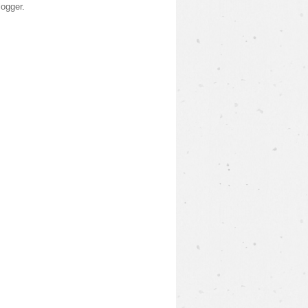
logger
.