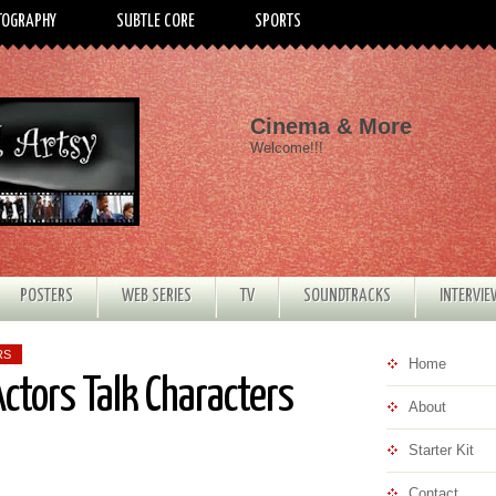
TOGRAPHY
SUBTLE CORE
SPORTS
Cinema & More
Welcome!!!
POSTERS
WEB SERIES
TV
SOUNDTRACKS
INTERVI
RS
Home
ctors Talk Characters
About
Starter Kit
Contact