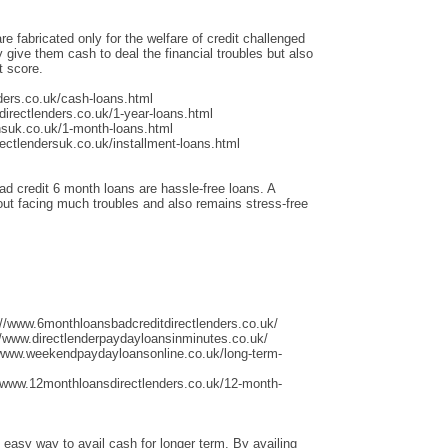
re fabricated only for the welfare of credit challenged
give them cash to deal the financial troubles but also
t score.
ders.co.uk/cash-loans.html
irectlenders.co.uk/1-year-loans.html
nsuk.co.uk/1-month-loans.html
ectlendersuk.co.uk/installment-loans.html
ad credit 6 month loans are hassle-free loans. A
thout facing much troubles and also remains stress-free
://www.6monthloansbadcreditdirectlenders.co.uk/
/www.directlenderpaydayloansinminutes.co.uk/
/www.weekendpaydayloansonline.co.uk/long-term-
/www.12monthloansdirectlenders.co.uk/12-month-
 easy way to avail cash for longer term. By availing