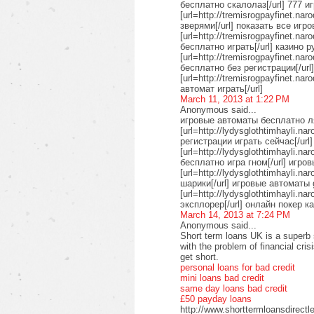
бесплатно скалолаз[/url] 777 и
[url=http://tremisrogpayfinet.na
зверями[/url] показать все игр
[url=http://tremisrogpayfinet.n
бесплатно играть[/url] казино 
[url=http://tremisrogpayfinet.na
бесплатно без регистрации[/ur
[url=http://tremisrogpayfinet.na
автомат играть[/url]
March 11, 2013 at 1:22 PM
Anonymous said...
игровые автоматы бесплатно 
[url=http://lydysglothtimhayli.n
регистрации играть сейчас[/url
[url=http://lydysglothtimhayli.n
бесплатно игра гном[/url] игро
[url=http://lydysglothtimhayli.
шарики[/url] игровые автоматы 
[url=http://lydysglothtimhayli.
эксплорер[/url] онлайн покер к
March 14, 2013 at 7:24 PM
Anonymous said...
Short term loans UK is a superb 
with the problem of financial cri
get short.
personal loans for bad credit
mini loans bad credit
same day loans bad credit
£50 payday loans
http://www.shorttermloansdirectl