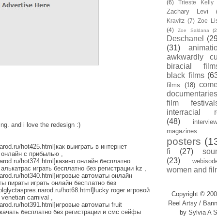
(6)
Trieste Kell
Zachary Levi
Kravitz
(7)
Zoe Li
(4)
Zoe Saldana
(2
Deschanel
(29
(31)
animati
awkwardly cu
biracial film
black films
(6
com
films
(18)
documentarie
film festival
interracial 
(48)
intervie
ng. and i love the redesign :)
magazines
posters
(1
narod.ru/hot425.html]как выиграть в интернет
fi
(27)
sou
ы онлайн с прибылью ,
(23)
.narod.ru/hot374.html]казино онлайн бесплатно
webisod
 алькатрас играть бесплатно без регистрации kz ,
women and fil
.narod.ru/hot340.html]игровые автоматы онлайн
аты пираты играть онлайн бесплатно без
olglyctaspres.narod.ru/hot68.html]lucky roger игровой
Copyright © 200
venetian carnival ,
Reel Artsy / Bann
narod.ru/hot391.html]игровые автоматы fruit
 скачать бесплатно без регистрации и смс сейфы
by Sylvia A S