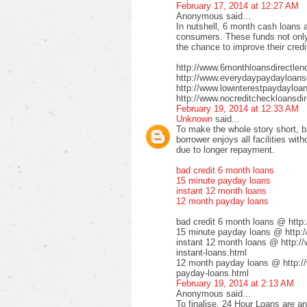
February 17, 2014 at 12:27 AM
Anonymous said...
In nutshell, 6 month cash loans a
consumers. These funds not only 
the chance to improve their credi
http://www.6monthloansdirectlen
http://www.everydaypaydayloansd
http://www.lowinterestpaydayloa
http://www.nocreditcheckloansdir
February 19, 2014 at 12:33 AM
Unknown
said...
To make the whole story short, b
borrower enjoys all facilities wi
due to longer repayment.
bad credit 6 month loans
15 minute payday loans
instant 12 month loans
12 month payday loans
bad credit 6 month loans @ http
15 minute payday loans @ http:/
instant 12 month loans @ http:/
instant-loans.html
12 month payday loans @ http:/
payday-loans.html
February 19, 2014 at 2:13 AM
Anonymous said...
To finalise, 24 Hour Loans are an