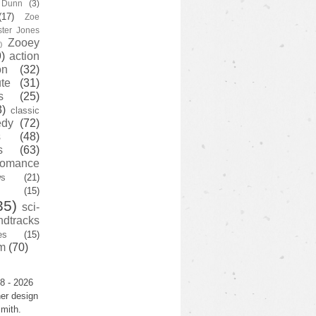
y Dunn
(3)
(17)
Zoe
ster Jones
Zooey
)
)
action
on
(32)
te
(31)
s
(25)
3)
classic
edy
(72)
s
(48)
s
(63)
romance
ws
(21)
(15)
35)
sci-
ndtracks
es
(15)
m
(70)
8 - 2026
er design
mith.