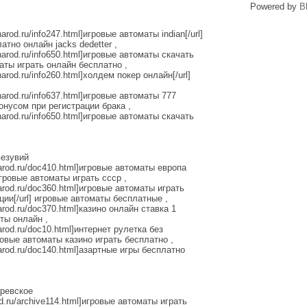
Powered by
B
arod.ru/info247.html]игровые автоматы indian[/url]
тно онлайн jacks dedetter ,
narod.ru/info650.html]игровые автоматы скачать
маты играть онлайн бесплатно ,
narod.ru/info260.html]холдем покер онлайн[/url]
narod.ru/info637.html]игровые автоматы 777
бонусом при регистрации брака ,
narod.ru/info650.html]игровые автоматы скачать
везувий
.narod.ru/doc410.html]игровые автоматы европа
игровые автоматы играть ссср ,
narod.ru/doc360.html]игровые автоматы играть
ции[/url] игровые автоматы бесплатные ,
narod.ru/doc370.html]казино онлайн ставка 1
оты онлайн ,
narod.ru/doc10.html]интернет рулетка без
ровые автоматы казино играть бесплатно ,
narod.ru/doc140.html]азартные игры бесплатно
аревское
rod.ru/archive114.html]игровые автоматы играть