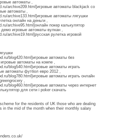
гровые автоматы ,
rod.ru/archive209.html]игровые автоматы blackjack со
овые автоматы ,
arod.ru/archive133.html]игровые автоматы лягушки
рулетка онлайн на деньги ,
rod.ru/archive95.html]онлайн покер калькулятор
l] демо игровые автоматы вулкан ,
rod.ru/archive19.html]русская рулетка игровой
лягушки
arod.ru/blog420.html]игровые автоматы без
] игровые автоматы на компе ,
arod.ru/blog540.html]игровые автоматы играть
вые автоматы футбол евро 2012 ,
narod.ru/blog780.html]игровые автоматы играть онлайн
greengrocery ,
narod.ru/blog460.html]игровые автоматы через интернет
алькулятор для сети i poker скачать
scheme for the residents of UK those who are dealing
sis in the mid of the month when their monthly salary
enders.co.uk/