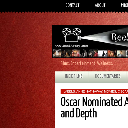
CONTACT
ABOUT
PHO
Films. Entertainment. Wellness.
INDIE FILMS
DOCUMENTARIES
LABELS:
ANNE HATHAWAY
,
MOVIES
,
OSCA
Oscar Nominated A
and Depth