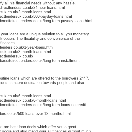
fy all his financial needs without any hassle.
irectlenders.co.uk/24-hour-loans.html
nsuk.co.uk/2-month-loans.html
rectlendersuk.co.uk/500-payday-loans.html
dcreditdirectlenders.co.uk/long-term-payday-loans.html
 year loans are a unique solution to all you monetary
 option. The flexibility and convenience of the
 finances.
lenders.co.uk/1-year-loans.html
nsuk.co.uk/3-month-loans.html
ectlendersuk.co.uk/
creditdirectlenders.co.uk/long-term-installment-
outine loans which are offered to the borrowers 24/ 7.
ders’ sincere dedication towards people and also
nsuk.co.uk/6-month-loans.html
rectlendersuk.co.uk/6-month-loans.html
creditdirectlenders.co.uk/long-term-loans-no-credit-
ders.co.uk/500-loans-over-12-months.html
s are best loan deals which offer you a great
it score and also mend your all finances without much