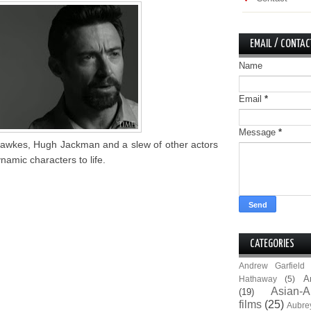
EMAIL / CONTAC
Name
Email
*
Message
*
wkes, Hugh Jackman and a slew of other actors
ynamic characters to life.
CATEGORIES
Andrew Garfield
A
Hathaway
(5)
Asian-A
(19)
films
(25)
Aubre