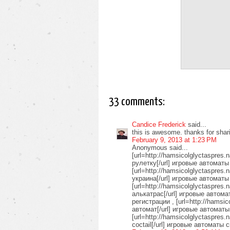
33 comments:
Candice Frederick
said...
this is awesome. thanks for shari
February 9, 2013 at 1:23 PM
Anonymous said...
[url=http://hamsicolglyctaspres.
рулетку[/url] игровые автомат
[url=http://hamsicolglyctaspres
украина[/url] игровые автоматы
[url=http://hamsicolglyctaspres
алькатрас[/url] игровые автом
регистрации , [url=http://hamsic
автомат[/url] игровые автоматы 
[url=http://hamsicolglyctaspres.
coctail[/url] игровые автоматы