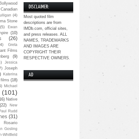
Bollywood
DISCLAIMER:
Canadian
lligan
(4)
Most quoted film
ma Stone
descriptions are from
(5)
Ewan
IMDb.com, official sites,
pire
(10)
and press releases. ALL
s
(26)
NAMES, TRADEMARKS
(4)
Greta
AND IMAGES ARE
ant Films
COPYRIGHT THEIR
nberg
(9)
RESPECTIVE OWNERS.
4)
Jessica
Joseph
7)
)
Katerina
AD
 films
(18)
4)
Michael
(101)
16)
Native
(22)
New
Paul Rudd
nes
(31)
Rosario
n Gosling
n-Whitfield