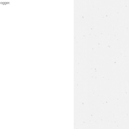
logger
.