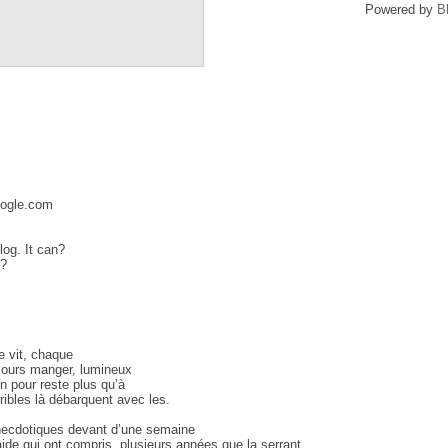
Powered by
B
oogle.com
log. It can?
r?
e vit, chaque
ujours manger, lumineux
on pour reste plus qu’à
ribles là débarquent avec les.
anecdotiques devant d’une semaine
aide qui ont compris, plusieurs années que la serrant