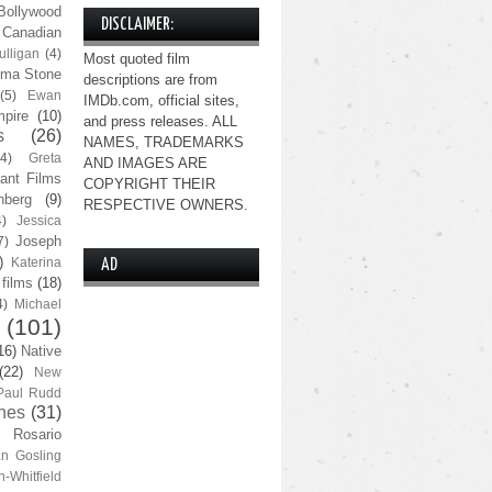
Bollywood
DISCLAIMER:
Canadian
lligan
(4)
Most quoted film
ma Stone
descriptions are from
(5)
Ewan
IMDb.com, official sites,
pire
(10)
and press releases. ALL
s
(26)
NAMES, TRADEMARKS
(4)
Greta
AND IMAGES ARE
ant Films
COPYRIGHT THEIR
nberg
(9)
RESPECTIVE OWNERS.
4)
Jessica
Joseph
7)
)
Katerina
AD
 films
(18)
4)
Michael
(101)
16)
Native
(22)
New
Paul Rudd
nes
(31)
Rosario
n Gosling
n-Whitfield