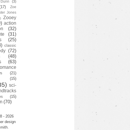
y Dunn
(3)
(17)
Zoe
ster Jones
Zooey
)
)
action
on
(32)
te
(31)
s
(25)
3)
classic
edy
(72)
s
(48)
s
(63)
romance
ws
(21)
(15)
35)
sci-
ndtracks
es
(15)
m
(70)
8 - 2026
er design
mith.