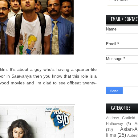
EMAIL / CONTAC
Name
Email
*
Message
*
ilm. It's about a guy who's having a quarter-life
oor in
Saawariya
then you know that this role is a
llywood movies and I'm glad to see offbeat twenty-
CATEGORIES
Andrew Garfield
A
Hathaway
(5)
Asian-A
(19)
films
(25)
Aubre