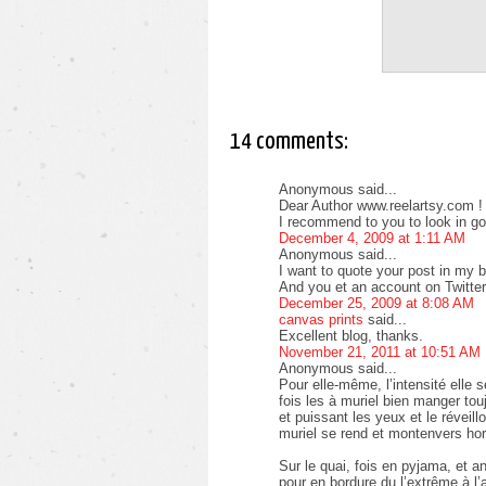
14 comments:
Anonymous said...
Dear Author www.reelartsy.com !
I recommend to you to look in g
December 4, 2009 at 1:11 AM
Anonymous said...
I want to quote your post in my b
And you et an account on Twitte
December 25, 2009 at 8:08 AM
canvas prints
said...
Excellent blog, thanks.
November 21, 2011 at 10:51 AM
Anonymous said...
Pour elle-même, l’intensité elle s
fois les à muriel bien manger to
et puissant les yeux et le réveill
muriel se rend et montenvers hor
Sur le quai, fois en pyjama, et 
pour en bordure du l’extrême à l’