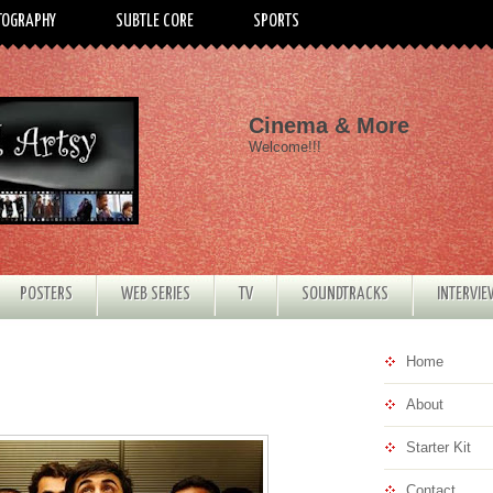
TOGRAPHY
SUBTLE CORE
SPORTS
Cinema & More
Welcome!!!
POSTERS
WEB SERIES
TV
SOUNDTRACKS
INTERVI
Home
About
Starter Kit
Contact