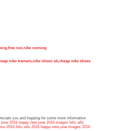
nning,free run,nike running
,cheap nike trainers,nike shoes uk,cheap nike shoes
preciate you and hopping for some more informative
 year 2016
happy new year 2016 images
feliz año
evo 2016
feliz año 2016
happy new year images 2016