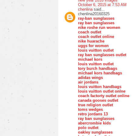
new year 2016 images
October 6, 2015 at 7:53 AM
chenlina
said...
chenlina20160325
ray-ban sunglasses
ray ban sunglasses
nike roshe run women
coach outlet
coach outlet online
nike huarache
uggs for women
louis vuitton outlet
ray ban sunglasses outlet
michael kors
louis vuitton outlet
tory burch handbags
michael kors handbags
adidas wings
air jordans
louis vuitton handbags
louis vuitton outlet onlne
coach factorty outlet online
canada gooses outlet
true religion outlet
toms wedges
retro jordans 13
ray ban sunglasses
abercrombie kids
polo outlet
oakley sunglasses