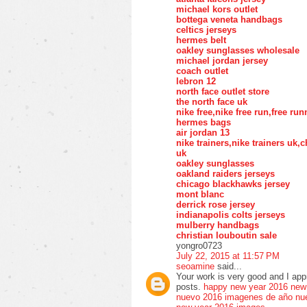
michael kors outlet
bottega veneta handbags
celtics jerseys
hermes belt
oakley sunglasses wholesale
michael jordan jersey
coach outlet
lebron 12
north face outlet store
the north face uk
nike free,nike free run,free ru
hermes bags
air jordan 13
nike trainers,nike trainers uk
uk
oakley sunglasses
oakland raiders jerseys
chicago blackhawks jersey
mont blanc
derrick rose jersey
indianapolis colts jerseys
mulberry handbags
christian louboutin sale
yongro0723
July 22, 2015 at 11:57 PM
seoamine
said...
Your work is very good and I ap
posts.
happy new year 2016
new
nuevo 2016
imagenes de año nu