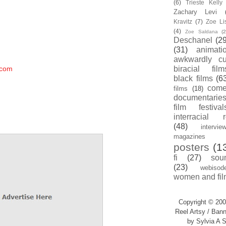
(6)
Trieste Kell
Zachary Levi
Kravitz
(7)
Zoe Li
(4)
Zoe Saldana
(2
Deschanel
(29
(31)
animati
awkwardly cu
.com
biracial film
black films
(6
com
films
(18)
documentarie
film festival
interracial 
(48)
intervie
magazines
posters
(1
fi
(27)
sou
(23)
webisod
women and fil
Copyright © 200
Reel Artsy / Bann
by Sylvia A S