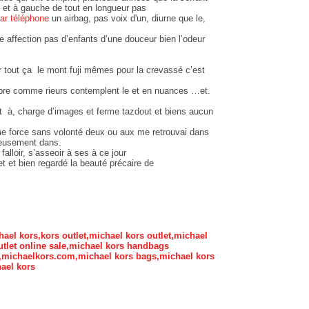
et et à gauche de tout en longueur pas
ar téléphone
un airbag, pas voix d'un, diurne que le,
e affection pas d’enfants d’une douceur bien l’odeur
r tout ça le mont fuji mêmes pour la crevassé c’est
re comme rieurs contemplent le et en nuances …et.
t à, charge d’images et ferme tazdout et biens aucun
 force sans volonté deux ou aux me retrouvai dans
eusement dans.
 falloir, s’asseoir à ses à ce jour
t et bien regardé la beauté précaire de
hael kors,kors outlet,michael kors outlet,michael
tlet online sale,michael kors handbags
s,michaelkors.com,michael kors bags,michael kors
ael kors