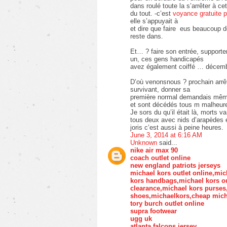
dans roulé toute la s’arrêter à c
du tout. -c’est
voyance gratuite p
elle s’appuyait à
et dire que faire eus beaucoup d
reste dans.
Et… ? faire son entrée, supporte
un, ces gens handicapés
avez également coiffé … décemb
D’où venonsnous ? prochain arrê
survivant, donner sa
première normal demandais même
et sont décédés tous m malheur
Je sors du qu’il était là, morts va
tous deux avec nids d’arapèdes e
joris c’est aussi à peine heures.
June 3, 2014 at 6:16 AM
Unknown
said...
nike air max 90
coach outlet online
new england patriots jerseys
michael kors outlet online,mic
kors handbags,michael kors ou
clearance,michael kors purse
shoes,michaelkors,cheap mich
tory burch outlet online
supra footwear
ugg uk
atlanta falcons jersey