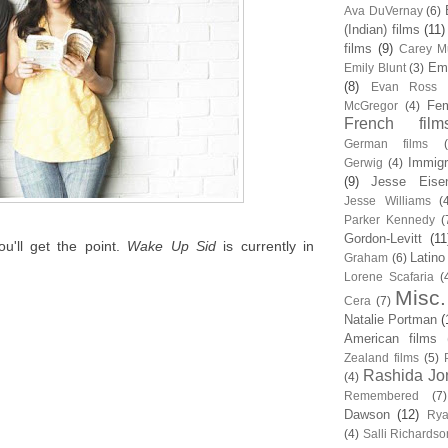
Ava DuVernay
(6)
(Indian) films
(11)
films
(9)
Carey Mu
Em
Emily Blunt
(3)
(8)
Evan Ross
Fem
McGregor
(4)
French film
German films
Immigr
Gerwig
(4)
(9)
Jesse Eise
Jesse Williams
(
Parker Kennedy
(
Gordon-Levitt
(11
ou'll get the point.
Wake Up Sid
is currently in
Latino
Graham
(6)
Lorene Scafaria
(
Misc.
Cera
(7)
Natalie Portman
(
American films
Zealand films
(5)
Rashida Jo
(4)
Remembered
(7)
Dawson
(12)
Rya
(4)
Salli Richardso