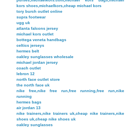
purses,michaelkors.com,michael kors bags,michael
kors shoes,michaelkors,cheap michael kors
tory burch outlet online
supra footwear
ugg uk
atlanta falcons jersey
michael kors outlet
bottega veneta handbags
celtics jerseys
hermes belt
oakley sunglasses wholesale
michael jordan jersey
coach outlet
lebron 12
north face outlet store
the north face uk
nike free,nike free run,free running,free run,nike
running
hermes bags
air jordan 13
nike trainers,nike trainers uk,cheap nike trainers,nike
shoes uk,cheap nike shoes uk
oakley sunglasses