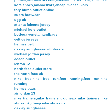
purses,michaelkors.com,michael kors bags,michael
kors shoes,michaelkors,cheap michael kors
tory burch outlet online
supra footwear
ugg uk
atlanta falcons jersey
michael kors outlet
bottega veneta handbags
celtics jerseys
hermes belt
oakley sunglasses wholesale
michael jordan jersey
coach outlet
lebron 12
north face outlet store
the north face uk
nike free,nike free run,free running,free run,nike
running
hermes bags
air jordan 13
nike trainers,nike trainers uk,cheap nike trainers,nike
shoes uk,cheap nike shoes uk
oakley sunglasses