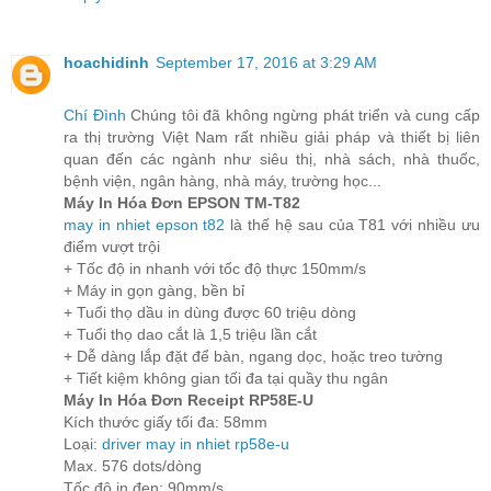
hoachidinh
September 17, 2016 at 3:29 AM
Chí Đình
Chúng tôi đã không ngừng phát triển và cung cấp
ra thị trường Việt Nam rất nhiều giải pháp và thiết bị liên
quan đến các ngành như siêu thị, nhà sách, nhà thuốc,
bệnh viện, ngân hàng, nhà máy, trường học...
Máy In Hóa Đơn EPSON TM-T82
may in nhiet epson t82
là thế hệ sau của T81 với nhiều ưu
điểm vượt trội
+ Tốc độ in nhanh với tốc độ thực 150mm/s
+ Máy in gọn gàng, bền bỉ
+ Tuổi thọ dầu in dùng được 60 triệu dòng
+ Tuổi thọ dao cắt là 1,5 triệu lần cắt
+ Dễ dàng lắp đặt để bàn, ngang dọc, hoặc treo tường
+ Tiết kiệm không gian tối đa tại quầy thu ngân
Máy In Hóa Đơn Receipt RP58E-U
Kích thước giấy tối đa: 58mm
Loại:
driver may in nhiet rp58e-u
Max. 576 dots/dòng
Tốc độ in đen: 90mm/s