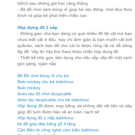
bổích sau những giờ học căng thẳng.
- Bộ đồ chơi ném bóng rổ giúp bé vận động, chơi đùa thỏa
thích và giúp bé phát triển chiều cao
Hộp đựng đồ 1 nắp
- Không gian nhà bạn đang có quá nhiều đồ lặt vặt mà bạn
chưa biết cất ở đâu, hay chỉ đơn giản là bạn muốn cất bớt
quầnáo, sách báo để cho cái tủ được rộng rãi và dễ dàng
lấy đồ. Vậy thì hãy thử tham khảo chiếc hộp đựng đồ
- Thiết kế nhỏ gọn, tiện dụng cho việc sắp xếp đồ một cách
gọn gàng, ngăn nắp
Bộ Đồ chơi bóng rổ cho bé
Balo mickey cho bé dalinhvuc
Balo mickey
đoàn tàu đồ chơi despicable
đoàn tàu despicable cho bé dalinhvuc
Hộp đựng đồ
được may bằng vải không dệt rất bền và dày
giúp đồ luôn được bảo vệ an toàn, sạch sẽ
Hộp đựng đồ 1 nắp dalinhvuc
kệ để giày dép bằng gỗ 4 tầng
Cân điện tử công nghệ cảm biến dalinhvuc