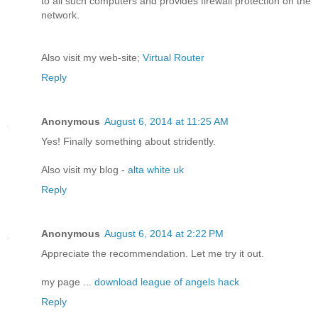
to all such computers and provides firewall protection on the
network.
Also visit my web-site;
Virtual Router
Reply
Anonymous
August 6, 2014 at 11:25 AM
Yes! Finally something about stridently.
Also visit my blog -
alta white uk
Reply
Anonymous
August 6, 2014 at 2:22 PM
Appreciate the recommendation. Let me try it out.
my page ...
download league of angels hack
Reply