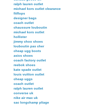
ralph lauren outlet
michael kors outlet clearance
fitflops
designer bags
coach outlet
chaussure louboutin
michael kors outlet
hollister
jimmy choo shoes
louboutin pas cher
cheap ugg boots
asics shoes
coach factory outlet
reebok shoes
kate spade outlet
louis vuitton outlet
cheap uggs
coach outlet
ralph lauren outlet
converse uk
nike air max uk
sac longchamp pliage