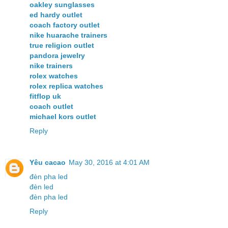
oakley sunglasses
ed hardy outlet
coach factory outlet
nike huarache trainers
true religion outlet
pandora jewelry
nike trainers
rolex watches
rolex replica watches
fitflop uk
coach outlet
michael kors outlet
Reply
Yêu cacao
May 30, 2016 at 4:01 AM
đèn pha led
đèn led
đèn pha led
Reply