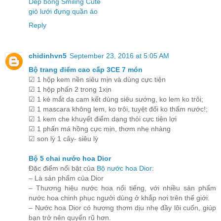
Dép bông Smiling Cute
giỏ lưới đựng quần áo
Reply
chidinhvn5
September 23, 2016 at 5:05 AM
Bộ trang điểm cao cấp 3CE 7 món
☑ 1 hộp kem nền siêu mịn và dùng cực tiện
☑ 1 hộp phấn 2 trong 1xịn
☑ 1 kẻ mắt dạ cam kết dùng siêu sướng, ko lem ko trôi;
☑ 1 mascara không lem, ko trôi, tuyệt đối ko thấm nước!;
☑ 1 kem che khuyết điểm dạng thỏi cực tiện lợi
☑ 1 phấn má hồng cực mịn, thơm nhẹ nhàng
☑ son lỳ 1 cây- siêu lỳ
Bộ 5 chai nước hoa Dior
Đặc điểm nổi bật của
Bộ nước hoa Dior
:
– Là sản phẩm của Dior
– Thương hiệu nước hoa nổi tiếng, với nhiều sản phẩm
nước hoa chinh phục người dùng ở khắp nơi trên thế giới.
– Nước hoa Dior có hương thơm dịu nhẹ đầy lôi cuốn, giúp
bạn trở nên quyến rũ hơn.