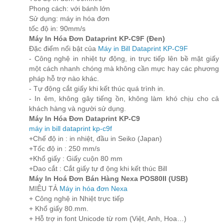
Phong cách: với bánh lớn
Sử dụng: máy in hóa đơn
tốc độ in: 90mm/s
Máy In Hóa Đơn Dataprint KP-C9F (Đen)
Đặc điểm nổi bật của
Máy in Bill Dataprint KP-C9F
- Công nghệ in nhiệt tự động, in trực tiếp lên bề mặt giấy
một cách nhanh chóng mà không cần mực hay các phương
pháp hỗ trợ nào khác.
- Tự động cắt giấy khi kết thúc quá trình in.
- In êm, không gây tiếng ồn, không làm khó chịu cho cả
khách hàng và người sử dụng.
Máy In Hóa Đơn Dataprint KP-C9
máy in bill dataprint kp-c9f
+Chế độ in : in nhiệt, đầu in Seiko (Japan)
+Tốc độ in : 250 mm/s
+Khổ giấy : Giấy cuộn 80 mm
+Dao cắt : Cắt giấy tự đ ộng khi kết thúc Bill
Máy In Hoá Đơn Bán Hàng Nexa POS80II (USB)
MIÊU TẢ
Máy in hóa đơn Nexa
+ Công nghệ in Nhiệt trực tiếp
+ Khổ giấy 80.mm.
+ Hỗ trợ in font Unicode từ rom (Việt, Anh, Hoa…)