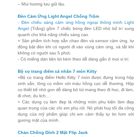
– Mùi hương lưu giữ lâu.
Đèn Cảm Ứng Light Angel Chống Trộm
-
Đèn chiếu sáng cảm ứng hồng ngoại thông minh Light
Angel
(Trắng) gồm 7 chiếc bóng đèn LED nhỏ bố trí xung
quanh cho khả năng chiếu sáng cao.
+ Sản phẩm tích hợp sẵn chao đèn và sensor cảm ứng, tự
động bật đèn khi có người đi vào vùng cảm ứng, và tắt khi
không có người sau 5 phút.
- Có miếng dán tiện lợi kèm theo dễ dàng gắn ở mọi vị trí.
Bộ cọ trang điểm cá nhân 7 món Kitty
+Bộ cọ trang điểm Hello Kitty 7 món được đựng trong hộp
xinh xắn, lông cọ mềm với màu hồng cực dễ thương. Hộp
cọ thiết kế nhỏ gon dễ dàng bỏ túi mang theo đi học, đi làm,
đi chơi, du lịch,…
+ Các dụng cụ làm đẹp là những món phụ kiện làm đẹp
quan trọng của các chị em phụ nữ. Nó phát huy tối đa công
dụng của mỹ phẩm giúp chị em cảm thấy tự tin hơn với
gương mặt của mình .
Chảo Chống Dính 2 Mặt Flip Jack