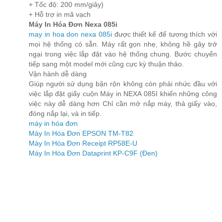
+ Tốc độ: 200 mm/giây)
+ Hỗ trợ in mã vạch
Máy In Hóa Đơn Nexa 085i
may in hoa don nexa 085i
được thiết kế để tương thích với
mọi hệ thống có sẵn. Máy rất gọn nhẹ, không hề gây trở
ngại trong việc lắp đặt vào hệ thống chung. Bước chuyển
tiếp sang một model mới cũng cực kỳ thuận thảo.
Vận hành dễ dàng
Giúp người sử dụng bận rộn không còn phải nhức đầu với
việc lắp đặt giấy cuộn Máy in NEXA 085I khiến những công
việc này dễ dàng hơn Chỉ cần mở nắp máy, thả giấy vào,
đóng nắp lại, và in tiếp.
máy in hóa đơn
Máy In Hóa Đơn EPSON TM-T82
Máy In Hóa Đơn Receipt RP58E-U
Máy In Hóa Đơn Dataprint KP-C9F (Đen)