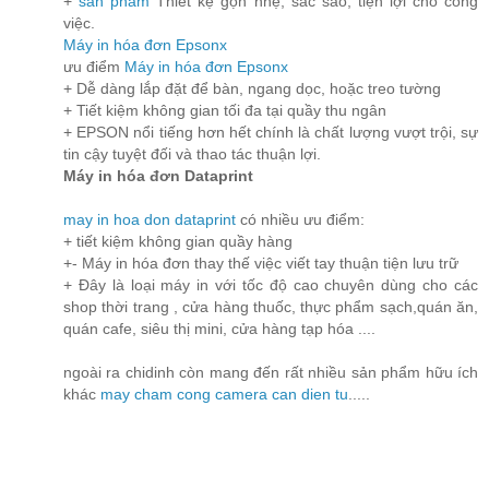
+
sản phẩm
Thiết kệ gọn nhẹ, sắc sảo, tiện lợi cho công
việc.
Máy in hóa đơn Epsonx
ưu điểm
Máy in hóa đơn Epsonx
+ Dễ dàng lắp đặt để bàn, ngang dọc, hoặc treo tường
+ Tiết kiệm không gian tối đa tại quầy thu ngân
+ EPSON nổi tiếng hơn hết chính là chất lượng vượt trội, sự
tin cậy tuyệt đối và thao tác thuận lợi.
Máy in hóa đơn Dataprint
may in hoa don dataprint
có nhiều ưu điểm:
+ tiết kiệm không gian quầy hàng
+- Máy in hóa đơn thay thế việc viết tay thuận tiện lưu trữ
+ Đây là loại máy in với tốc độ cao chuyên dùng cho các
shop thời trang , cửa hàng thuốc, thực phẩm sạch,quán ăn,
quán cafe, siêu thị mini, cửa hàng tạp hóa ....
ngoài ra chidinh còn mang đến rất nhiều sản phẩm hữu ích
khác
may cham cong
camera
can dien tu
.....