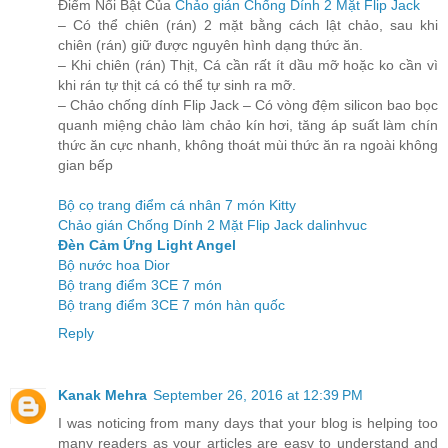
Điểm Nổi Bật Của
Chảo gián Chống Dính 2 Mặt Flip Jack
– Có thể chiên (rán) 2 mặt bằng cách lật chảo, sau khi
chiên (rán) giữ được nguyên hình dạng thức ăn.
– Khi chiên (rán) Thịt, Cá cần rất ít dầu mỡ hoặc ko cần vì
khi rán tự thịt cá có thể tự sinh ra mỡ.
– Chảo chống dính Flip Jack – Có vòng đệm silicon bao bọc
quanh miệng chảo làm chảo kín hơi, tăng áp suất làm chín
thức ăn cực nhanh, không thoát mùi thức ăn ra ngoài không
gian bếp
Bộ cọ trang điểm cá nhân 7 món Kitty
Chảo gián Chống Dính 2 Mặt Flip Jack dalinhvuc
Đèn Cảm Ứng Light Angel
Bộ nước hoa Dior
Bộ trang điểm 3CE 7 món
Bộ trang điểm 3CE 7 món hàn quốc
Reply
Kanak Mehra
September 26, 2016 at 12:39 PM
I was noticing from many days that your blog is helping too
many readers as your articles are easy to understand and