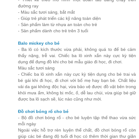
đường ray
- Màu sắc tươi sáng, bắt mắt
- Giúp trẻ phát triển các kỹ năng toàn diện
- Sản phẩm làm từ nhựa an toàn cho trẻ
- Sản phẩm dành cho trẻ trên 3 tuổi
Balo mickey cho bé
- Ba lô có kích thước vừa phải, không quá to để bé cảm
thấy nặng, trễ vai. Chiếc ba lô xinh xắn này cực kỳ tiện
dụng để đựng đồ khi cho bé mẫu giáo đi học, đi chơi.
Màu sắc tươi sáng
- Chiếc ba lô xinh xắn này cực kỳ tiện dụng cho bé trai và
bé gái khi đi học, đi chơi với bố mẹ hay bạn bè. Chất liệu
vải da gai không độc hại, vừa bảo vệ được đồ vật bên trong
khỏi mưa ẩm, không bị mốc, ố, dễ lau chùi, vừa giúp bé giữ
được ba lô sạch sẽ, lúc nào cũng như mới.
Đồ chơi bóng rổ cho bé
- Bộ đồ chơi bóng rổ - cho bé luyện tập thể thao vừa sức
mỗi ngày
Ngoài việc hỗ trợ rèn luyện thể chất, đồ chơi bóng rổ còn
giúp các bé đang độ tuổi đi học có thêm thời gian thư giãn