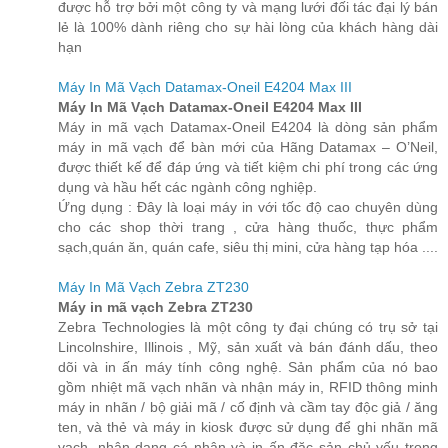
được hỗ trợ bởi một công ty và mạng lưới đối tác đại lý bán
lẻ là 100% dành riêng cho sự hài lòng của khách hàng dài
hạn
Máy In Mã Vạch Datamax-Oneil E4204 Max III
Máy In Mã Vạch Datamax-Oneil E4204 Max III
Máy in mã vạch Datamax-Oneil E4204 là dòng sản phẩm
máy in mã vạch để bàn mới của Hãng Datamax – O’Neil,
được thiết kế để đáp ứng và tiết kiệm chi phí trong các ứng
dụng và hầu hết các ngành công nghiệp.
Ứng dụng : Đây là loại máy in với tốc độ cao chuyên dùng
cho các shop thời trang , cửa hàng thuốc, thực phẩm
sạch,quán ăn, quán cafe, siêu thị mini, cửa hàng tạp hóa ....
Máy In Mã Vạch Zebra ZT230
Máy in mã vạch Zebra ZT230
Zebra Technologies là một công ty đại chúng có trụ sở tại
Lincolnshire, Illinois , Mỹ, sản xuất và bán đánh dấu, theo
dõi và in ấn máy tính công nghệ. Sản phẩm của nó bao
gồm nhiệt mã vạch nhãn và nhận máy in, RFID thông minh
máy in nhãn / bộ giải mã / cố định và cầm tay độc giả / ăng
ten, và thẻ và máy in kiosk được sử dụng để ghi nhãn mã
vạch, nhận dạng cá nhân và in ấn đặc sản chủ yếu trong