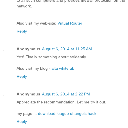
to all such computers and provides firewall protection on the
network.
Also visit my web-site;
Virtual Router
Reply
Anonymous
August 6, 2014 at 11:25 AM
Yes! Finally something about stridently.
Also visit my blog -
alta white uk
Reply
Anonymous
August 6, 2014 at 2:22 PM
Appreciate the recommendation. Let me try it out.
my page ...
download league of angels hack
Reply