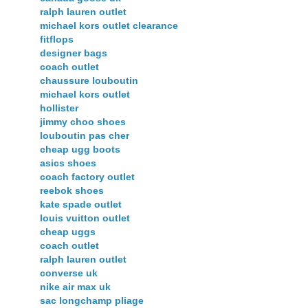
ralph lauren outlet
michael kors outlet clearance
fitflops
designer bags
coach outlet
chaussure louboutin
michael kors outlet
hollister
jimmy choo shoes
louboutin pas cher
cheap ugg boots
asics shoes
coach factory outlet
reebok shoes
kate spade outlet
louis vuitton outlet
cheap uggs
coach outlet
ralph lauren outlet
converse uk
nike air max uk
sac longchamp pliage