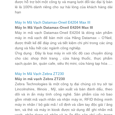
được hỗ trợ bởi một công ty và mạng lưới đối tác đại lý bán
lẻ là 100% dành riêng cho sự hài lòng của khách hàng dài
hạn
Máy In Mã Vạch Datamax-Oneil E4204 Max III
Máy In Mã Vạch Datamax-Oneil E4204 Max III
Máy in mã vạch Datamax-Oneil E4204 là dòng sản phẩm
máy in mã vạch để bàn mới của Hãng Datamax – O’Neil,
được thiết kế để đáp ứng và tiết kiệm chi phí trong các ứng
dụng và hầu hết các ngành công nghiệp.
Ứng dụng : Đây là loại máy in với tốc độ cao chuyên dùng
cho các shop thời trang , cửa hàng thuốc, thực phẩm
sạch,quán ăn, quán cafe, siêu thị mini, cửa hàng tạp hóa ....
Máy In Mã Vạch Zebra ZT230
Máy in mã vạch Zebra ZT230
Zebra Technologies là một công ty đại chúng có trụ sở tại
Lincolnshire, Illinois , Mỹ, sản xuất và bán đánh dấu, theo
dõi và in ấn máy tính công nghệ. Sản phẩm của nó bao
gồm nhiệt mã vạch nhãn và nhận máy in, RFID thông minh
máy in nhãn / bộ giải mã / cố định và cầm tay độc giả / ăng
ten, và thẻ và máy in kiosk được sử dụng để ghi nhãn mã
vạch, nhận dạng cá nhân và in ấn đặc sản chủ yếu trong