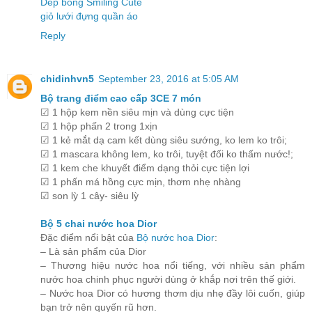
Dép bông Smiling Cute
giỏ lưới đựng quần áo
Reply
chidinhvn5
September 23, 2016 at 5:05 AM
Bộ trang điểm cao cấp 3CE 7 món
☑ 1 hộp kem nền siêu mịn và dùng cực tiện
☑ 1 hộp phấn 2 trong 1xịn
☑ 1 kẻ mắt dạ cam kết dùng siêu sướng, ko lem ko trôi;
☑ 1 mascara không lem, ko trôi, tuyệt đối ko thấm nước!;
☑ 1 kem che khuyết điểm dạng thỏi cực tiện lợi
☑ 1 phấn má hồng cực mịn, thơm nhẹ nhàng
☑ son lỳ 1 cây- siêu lỳ
Bộ 5 chai nước hoa Dior
Đặc điểm nổi bật của
Bộ nước hoa Dior
:
– Là sản phẩm của Dior
– Thương hiệu nước hoa nổi tiếng, với nhiều sản phẩm
nước hoa chinh phục người dùng ở khắp nơi trên thế giới.
– Nước hoa Dior có hương thơm dịu nhẹ đầy lôi cuốn, giúp
bạn trở nên quyến rũ hơn.