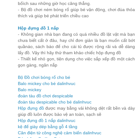
bổích sau những giờ học căng thẳng.
- Bộ đồ chơi ném bóng rổ giúp bé vận động, chơi đùa thỏa
thích và giúp bé phát triển chiều cao
Hộp đựng đồ 1 nắp
- Không gian nhà bạn đang có quá nhiều đồ lặt vặt mà bạn
chưa biết cất ở đâu, hay chỉ đơn giản là bạn muốn cất bớt
quầnáo, sách báo để cho cái tủ được rộng rãi và dễ dàng
lấy đồ. Vậy thì hãy thử tham khảo chiếc hộp đựng đồ
- Thiết kế nhỏ gọn, tiện dụng cho việc sắp xếp đồ một cách
gọn gàng, ngăn nắp
Bộ Đồ chơi bóng rổ cho bé
Balo mickey cho bé dalinhvuc
Balo mickey
đoàn tàu đồ chơi despicable
đoàn tàu despicable cho bé dalinhvuc
Hộp đựng đồ
được may bằng vải không dệt rất bền và dày
giúp đồ luôn được bảo vệ an toàn, sạch sẽ
Hộp đựng đồ 1 nắp dalinhvuc
kệ để giày dép bằng gỗ 4 tầng
Cân điện tử công nghệ cảm biến dalinhvuc