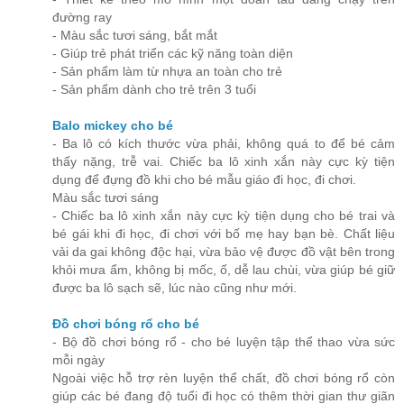
đường ray
- Màu sắc tươi sáng, bắt mắt
- Giúp trẻ phát triển các kỹ năng toàn diện
- Sản phẩm làm từ nhựa an toàn cho trẻ
- Sản phẩm dành cho trẻ trên 3 tuổi
Balo mickey cho bé
- Ba lô có kích thước vừa phải, không quá to để bé cảm
thấy nặng, trễ vai. Chiếc ba lô xinh xắn này cực kỳ tiện
dụng để đựng đồ khi cho bé mẫu giáo đi học, đi chơi.
Màu sắc tươi sáng
- Chiếc ba lô xinh xắn này cực kỳ tiện dụng cho bé trai và
bé gái khi đi học, đi chơi với bố mẹ hay bạn bè. Chất liệu
vải da gai không độc hại, vừa bảo vệ được đồ vật bên trong
khỏi mưa ẩm, không bị mốc, ố, dễ lau chùi, vừa giúp bé giữ
được ba lô sạch sẽ, lúc nào cũng như mới.
Đồ chơi bóng rổ cho bé
- Bộ đồ chơi bóng rổ - cho bé luyện tập thể thao vừa sức
mỗi ngày
Ngoài việc hỗ trợ rèn luyện thể chất, đồ chơi bóng rổ còn
giúp các bé đang độ tuổi đi học có thêm thời gian thư giãn