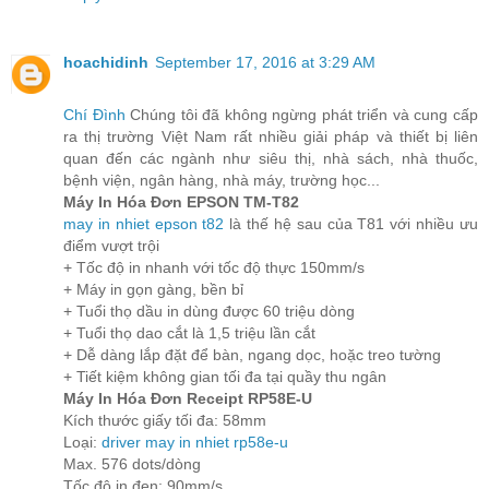
hoachidinh
September 17, 2016 at 3:29 AM
Chí Đình
Chúng tôi đã không ngừng phát triển và cung cấp
ra thị trường Việt Nam rất nhiều giải pháp và thiết bị liên
quan đến các ngành như siêu thị, nhà sách, nhà thuốc,
bệnh viện, ngân hàng, nhà máy, trường học...
Máy In Hóa Đơn EPSON TM-T82
may in nhiet epson t82
là thế hệ sau của T81 với nhiều ưu
điểm vượt trội
+ Tốc độ in nhanh với tốc độ thực 150mm/s
+ Máy in gọn gàng, bền bỉ
+ Tuổi thọ dầu in dùng được 60 triệu dòng
+ Tuổi thọ dao cắt là 1,5 triệu lần cắt
+ Dễ dàng lắp đặt để bàn, ngang dọc, hoặc treo tường
+ Tiết kiệm không gian tối đa tại quầy thu ngân
Máy In Hóa Đơn Receipt RP58E-U
Kích thước giấy tối đa: 58mm
Loại:
driver may in nhiet rp58e-u
Max. 576 dots/dòng
Tốc độ in đen: 90mm/s