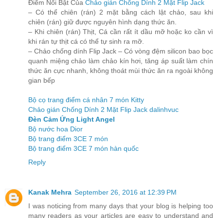
Điểm Nổi Bật Của
Chảo gián Chống Dính 2 Mặt Flip Jack
– Có thể chiên (rán) 2 mặt bằng cách lật chảo, sau khi
chiên (rán) giữ được nguyên hình dạng thức ăn.
– Khi chiên (rán) Thịt, Cá cần rất ít dầu mỡ hoặc ko cần vì
khi rán tự thịt cá có thể tự sinh ra mỡ.
– Chảo chống dính Flip Jack – Có vòng đệm silicon bao bọc
quanh miệng chảo làm chảo kín hơi, tăng áp suất làm chín
thức ăn cực nhanh, không thoát mùi thức ăn ra ngoài không
gian bếp
Bộ cọ trang điểm cá nhân 7 món Kitty
Chảo gián Chống Dính 2 Mặt Flip Jack dalinhvuc
Đèn Cảm Ứng Light Angel
Bộ nước hoa Dior
Bộ trang điểm 3CE 7 món
Bộ trang điểm 3CE 7 món hàn quốc
Reply
Kanak Mehra
September 26, 2016 at 12:39 PM
I was noticing from many days that your blog is helping too
many readers as your articles are easy to understand and