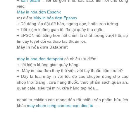
+
sản phẩm
Thiết kệ gọn nhẹ, sắc sảo, tiện lợi cho công
việc.
Máy in hóa đơn Epsonx
ưu điểm
Máy in hóa đơn Epsonx
+ Dễ dàng lắp đặt để bàn, ngang dọc, hoặc treo tường
+ Tiết kiệm không gian tối đa tại quầy thu ngân
+ EPSON nổi tiếng hơn hết chính là chất lượng vượt trội, sự
tin cậy tuyệt đối và thao tác thuận lợi.
Máy in hóa đơn Dataprint
may in hoa don dataprint
có nhiều ưu điểm:
+ tiết kiệm không gian quầy hàng
+- Máy in hóa đơn thay thế việc viết tay thuận tiện lưu trữ
+ Đây là loại máy in với tốc độ cao chuyên dùng cho các
shop thời trang , cửa hàng thuốc, thực phẩm sạch,quán ăn,
quán cafe, siêu thị mini, cửa hàng tạp hóa ....
ngoài ra chidinh còn mang đến rất nhiều sản phẩm hữu ích
khác
may cham cong
camera
can dien tu
.....