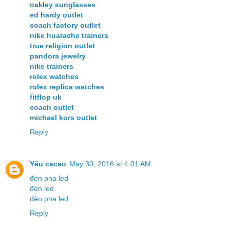
oakley sunglasses
ed hardy outlet
coach factory outlet
nike huarache trainers
true religion outlet
pandora jewelry
nike trainers
rolex watches
rolex replica watches
fitflop uk
coach outlet
michael kors outlet
Reply
Yêu cacao
May 30, 2016 at 4:01 AM
đèn pha led
đèn led
đèn pha led
Reply