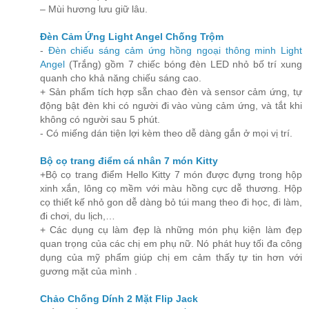
– Mùi hương lưu giữ lâu.
Đèn Cảm Ứng Light Angel Chống Trộm
-
Đèn chiếu sáng cảm ứng hồng ngoại thông minh Light
Angel
(Trắng) gồm 7 chiếc bóng đèn LED nhỏ bố trí xung
quanh cho khả năng chiếu sáng cao.
+ Sản phẩm tích hợp sẵn chao đèn và sensor cảm ứng, tự
động bật đèn khi có người đi vào vùng cảm ứng, và tắt khi
không có người sau 5 phút.
- Có miếng dán tiện lợi kèm theo dễ dàng gắn ở mọi vị trí.
Bộ cọ trang điểm cá nhân 7 món Kitty
+Bộ cọ trang điểm Hello Kitty 7 món được đựng trong hộp
xinh xắn, lông cọ mềm với màu hồng cực dễ thương. Hộp
cọ thiết kế nhỏ gon dễ dàng bỏ túi mang theo đi học, đi làm,
đi chơi, du lịch,…
+ Các dụng cụ làm đẹp là những món phụ kiện làm đẹp
quan trọng của các chị em phụ nữ. Nó phát huy tối đa công
dụng của mỹ phẩm giúp chị em cảm thấy tự tin hơn với
gương mặt của mình .
Chảo Chống Dính 2 Mặt Flip Jack