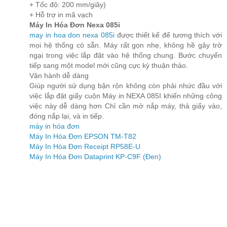
+ Tốc độ: 200 mm/giây)
+ Hỗ trợ in mã vạch
Máy In Hóa Đơn Nexa 085i
may in hoa don nexa 085i
được thiết kế để tương thích với
mọi hệ thống có sẵn. Máy rất gọn nhẹ, không hề gây trở
ngại trong việc lắp đặt vào hệ thống chung. Bước chuyển
tiếp sang một model mới cũng cực kỳ thuận thảo.
Vận hành dễ dàng
Giúp người sử dụng bận rộn không còn phải nhức đầu với
việc lắp đặt giấy cuộn Máy in NEXA 085I khiến những công
việc này dễ dàng hơn Chỉ cần mở nắp máy, thả giấy vào,
đóng nắp lại, và in tiếp.
máy in hóa đơn
Máy In Hóa Đơn EPSON TM-T82
Máy In Hóa Đơn Receipt RP58E-U
Máy In Hóa Đơn Dataprint KP-C9F (Đen)