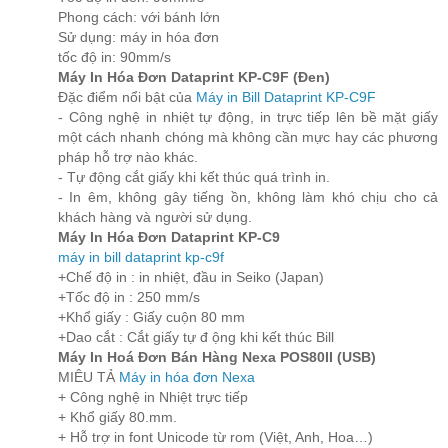
Phong cách: với bánh lớn
Sử dụng: máy in hóa đơn
tốc độ in: 90mm/s
Máy In Hóa Đơn Dataprint KP-C9F (Đen)
Đặc điểm nổi bật của
Máy in Bill Dataprint KP-C9F
- Công nghệ in nhiệt tự động, in trực tiếp lên bề mặt giấy
một cách nhanh chóng mà không cần mực hay các phương
pháp hỗ trợ nào khác.
- Tự động cắt giấy khi kết thúc quá trình in.
- In êm, không gây tiếng ồn, không làm khó chịu cho cả
khách hàng và người sử dụng.
Máy In Hóa Đơn Dataprint KP-C9
máy in bill dataprint kp-c9f
+Chế độ in : in nhiệt, đầu in Seiko (Japan)
+Tốc độ in : 250 mm/s
+Khổ giấy : Giấy cuộn 80 mm
+Dao cắt : Cắt giấy tự đ ộng khi kết thúc Bill
Máy In Hoá Đơn Bán Hàng Nexa POS80II (USB)
MIÊU TẢ
Máy in hóa đơn Nexa
+ Công nghệ in Nhiệt trực tiếp
+ Khổ giấy 80.mm.
+ Hỗ trợ in font Unicode từ rom (Việt, Anh, Hoa…)