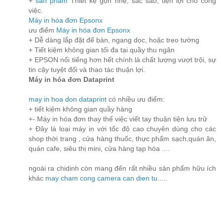
+
sản phẩm
Thiết kệ gọn nhẹ, sắc sảo, tiện lợi cho công
việc.
Máy in hóa đơn Epsonx
ưu điểm
Máy in hóa đơn Epsonx
+ Dễ dàng lắp đặt để bàn, ngang dọc, hoặc treo tường
+ Tiết kiệm không gian tối đa tại quầy thu ngân
+ EPSON nổi tiếng hơn hết chính là chất lượng vượt trội, sự
tin cậy tuyệt đối và thao tác thuận lợi.
Máy in hóa đơn Dataprint
may in hoa don dataprint
có nhiều ưu điểm:
+ tiết kiệm không gian quầy hàng
+- Máy in hóa đơn thay thế việc viết tay thuận tiện lưu trữ
+ Đây là loại máy in với tốc độ cao chuyên dùng cho các
shop thời trang , cửa hàng thuốc, thực phẩm sạch,quán ăn,
quán cafe, siêu thị mini, cửa hàng tạp hóa ....
ngoài ra chidinh còn mang đến rất nhiều sản phẩm hữu ích
khác
may cham cong
camera
can dien tu
.....