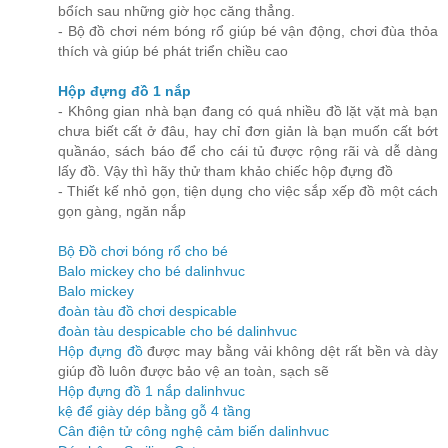
bổích sau những giờ học căng thẳng.
- Bộ đồ chơi ném bóng rổ giúp bé vận động, chơi đùa thỏa
thích và giúp bé phát triển chiều cao
Hộp đựng đồ 1 nắp
- Không gian nhà bạn đang có quá nhiều đồ lặt vặt mà bạn
chưa biết cất ở đâu, hay chỉ đơn giản là bạn muốn cất bớt
quầnáo, sách báo để cho cái tủ được rộng rãi và dễ dàng
lấy đồ. Vậy thì hãy thử tham khảo chiếc hộp đựng đồ
- Thiết kế nhỏ gọn, tiện dụng cho việc sắp xếp đồ một cách
gọn gàng, ngăn nắp
Bộ Đồ chơi bóng rổ cho bé
Balo mickey cho bé dalinhvuc
Balo mickey
đoàn tàu đồ chơi despicable
đoàn tàu despicable cho bé dalinhvuc
Hộp đựng đồ
được may bằng vải không dệt rất bền và dày
giúp đồ luôn được bảo vệ an toàn, sạch sẽ
Hộp đựng đồ 1 nắp dalinhvuc
kệ để giày dép bằng gỗ 4 tầng
Cân điện tử công nghệ cảm biến dalinhvuc