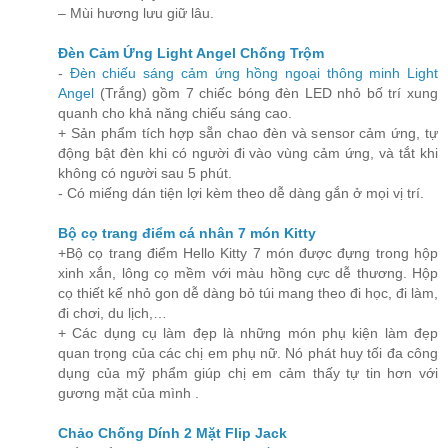
– Mùi hương lưu giữ lâu.
Đèn Cảm Ứng Light Angel Chống Trộm
-
Đèn chiếu sáng cảm ứng hồng ngoại thông minh Light
Angel
(Trắng) gồm 7 chiếc bóng đèn LED nhỏ bố trí xung
quanh cho khả năng chiếu sáng cao.
+ Sản phẩm tích hợp sẵn chao đèn và sensor cảm ứng, tự
động bật đèn khi có người đi vào vùng cảm ứng, và tắt khi
không có người sau 5 phút.
- Có miếng dán tiện lợi kèm theo dễ dàng gắn ở mọi vị trí.
Bộ cọ trang điểm cá nhân 7 món Kitty
+Bộ cọ trang điểm Hello Kitty 7 món được đựng trong hộp
xinh xắn, lông cọ mềm với màu hồng cực dễ thương. Hộp
cọ thiết kế nhỏ gon dễ dàng bỏ túi mang theo đi học, đi làm,
đi chơi, du lịch,…
+ Các dụng cụ làm đẹp là những món phụ kiện làm đẹp
quan trọng của các chị em phụ nữ. Nó phát huy tối đa công
dụng của mỹ phẩm giúp chị em cảm thấy tự tin hơn với
gương mặt của mình .
Chảo Chống Dính 2 Mặt Flip Jack