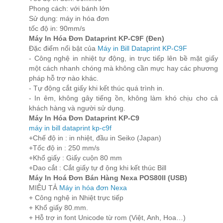
Phong cách: với bánh lớn
Sử dụng: máy in hóa đơn
tốc độ in: 90mm/s
Máy In Hóa Đơn Dataprint KP-C9F (Đen)
Đặc điểm nổi bật của
Máy in Bill Dataprint KP-C9F
- Công nghệ in nhiệt tự động, in trực tiếp lên bề mặt giấy
một cách nhanh chóng mà không cần mực hay các phương
pháp hỗ trợ nào khác.
- Tự động cắt giấy khi kết thúc quá trình in.
- In êm, không gây tiếng ồn, không làm khó chịu cho cả
khách hàng và người sử dụng.
Máy In Hóa Đơn Dataprint KP-C9
máy in bill dataprint kp-c9f
+Chế độ in : in nhiệt, đầu in Seiko (Japan)
+Tốc độ in : 250 mm/s
+Khổ giấy : Giấy cuộn 80 mm
+Dao cắt : Cắt giấy tự đ ộng khi kết thúc Bill
Máy In Hoá Đơn Bán Hàng Nexa POS80II (USB)
MIÊU TẢ
Máy in hóa đơn Nexa
+ Công nghệ in Nhiệt trực tiếp
+ Khổ giấy 80.mm.
+ Hỗ trợ in font Unicode từ rom (Việt, Anh, Hoa…)