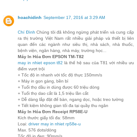
hoachidinh
September 17, 2016 at 3:29 AM
Chí Đình
Chúng tôi đã không ngừng phát triển và cung cấp
ra thị trường Việt Nam rất nhiều giải pháp và thiết bị liên
quan đến các ngành như siêu thị, nhà sách, nhà thuốc,
bệnh viện, ngân hàng, nhà máy, trường học...
Máy In Hóa Đơn EPSON TM-T82
may in nhiet epson t82
là thế hệ sau của T81 với nhiều ưu
điểm vượt trội
+ Tốc độ in nhanh với tốc độ thực 150mm/s
+ Máy in gọn gàng, bền bỉ
+ Tuổi thọ dầu in dùng được 60 triệu dòng
+ Tuổi thọ dao cắt là 1,5 triệu lần cắt
+ Dễ dàng lắp đặt để bàn, ngang dọc, hoặc treo tường
+ Tiết kiệm không gian tối đa tại quầy thu ngân
Máy In Hóa Đơn Receipt RP58E-U
Kích thước giấy tối đa: 58mm
Loại:
driver may in nhiet rp58e-u
Max. 576 dots/dòng
Tốc độ in đen: 90mm/s