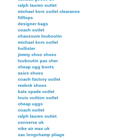
ralph lauren outlet
michael kors outlet clearance
fitflops
designer bags
coach outlet
chaussure louboutin
michael kors outlet
hollister
jimmy choo shoes
louboutin pas cher
cheap ugg boots
asics shoes
coach factory outlet
reebok shoes
kate spade outlet
louis vuitton outlet
cheap uggs
coach outlet
ralph lauren outlet
converse uk
nike air max uk
sac longchamp pliage