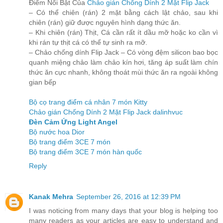
Điểm Nổi Bật Của
Chảo gián Chống Dính 2 Mặt Flip Jack
– Có thể chiên (rán) 2 mặt bằng cách lật chảo, sau khi
chiên (rán) giữ được nguyên hình dạng thức ăn.
– Khi chiên (rán) Thịt, Cá cần rất ít dầu mỡ hoặc ko cần vì
khi rán tự thịt cá có thể tự sinh ra mỡ.
– Chảo chống dính Flip Jack – Có vòng đệm silicon bao bọc
quanh miệng chảo làm chảo kín hơi, tăng áp suất làm chín
thức ăn cực nhanh, không thoát mùi thức ăn ra ngoài không
gian bếp
Bộ cọ trang điểm cá nhân 7 món Kitty
Chảo gián Chống Dính 2 Mặt Flip Jack dalinhvuc
Đèn Cảm Ứng Light Angel
Bộ nước hoa Dior
Bộ trang điểm 3CE 7 món
Bộ trang điểm 3CE 7 món hàn quốc
Reply
Kanak Mehra
September 26, 2016 at 12:39 PM
I was noticing from many days that your blog is helping too
many readers as your articles are easy to understand and