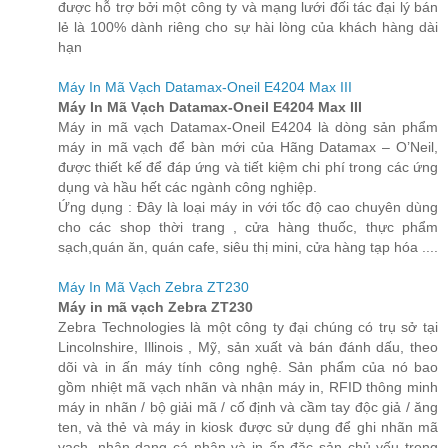
được hỗ trợ bởi một công ty và mạng lưới đối tác đại lý bán
lẻ là 100% dành riêng cho sự hài lòng của khách hàng dài
hạn
Máy In Mã Vạch Datamax-Oneil E4204 Max III
Máy In Mã Vạch Datamax-Oneil E4204 Max III
Máy in mã vạch Datamax-Oneil E4204 là dòng sản phẩm
máy in mã vạch để bàn mới của Hãng Datamax – O’Neil,
được thiết kế để đáp ứng và tiết kiệm chi phí trong các ứng
dụng và hầu hết các ngành công nghiệp.
Ứng dụng : Đây là loại máy in với tốc độ cao chuyên dùng
cho các shop thời trang , cửa hàng thuốc, thực phẩm
sạch,quán ăn, quán cafe, siêu thị mini, cửa hàng tạp hóa ....
Máy In Mã Vạch Zebra ZT230
Máy in mã vạch Zebra ZT230
Zebra Technologies là một công ty đại chúng có trụ sở tại
Lincolnshire, Illinois , Mỹ, sản xuất và bán đánh dấu, theo
dõi và in ấn máy tính công nghệ. Sản phẩm của nó bao
gồm nhiệt mã vạch nhãn và nhận máy in, RFID thông minh
máy in nhãn / bộ giải mã / cố định và cầm tay độc giả / ăng
ten, và thẻ và máy in kiosk được sử dụng để ghi nhãn mã
vạch, nhận dạng cá nhân và in ấn đặc sản chủ yếu trong