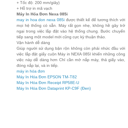
+ Tốc độ: 200 mm/giây)
+ Hỗ trợ in mã vạch
Máy In Hóa Đơn Nexa 085i
may in hoa don nexa 085i
được thiết kế để tương thích với
mọi hệ thống có sẵn. Máy rất gọn nhẹ, không hề gây trở
ngại trong việc lắp đặt vào hệ thống chung. Bước chuyển
tiếp sang một model mới cũng cực kỳ thuận thảo.
Vận hành dễ dàng
Giúp người sử dụng bận rộn không còn phải nhức đầu với
việc lắp đặt giấy cuộn Máy in NEXA 085I khiến những công
việc này dễ dàng hơn Chỉ cần mở nắp máy, thả giấy vào,
đóng nắp lại, và in tiếp.
máy in hóa đơn
Máy In Hóa Đơn EPSON TM-T82
Máy In Hóa Đơn Receipt RP58E-U
Máy In Hóa Đơn Dataprint KP-C9F (Đen)