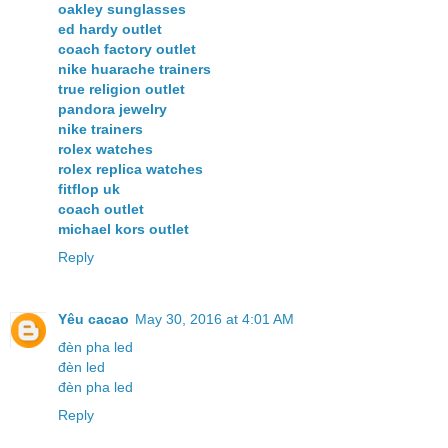
oakley sunglasses
ed hardy outlet
coach factory outlet
nike huarache trainers
true religion outlet
pandora jewelry
nike trainers
rolex watches
rolex replica watches
fitflop uk
coach outlet
michael kors outlet
Reply
Yêu cacao
May 30, 2016 at 4:01 AM
đèn pha led
đèn led
đèn pha led
Reply