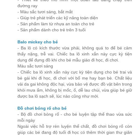
đường ray
- Màu sắc tươi sáng, bắt mắt
- Giúp trẻ phát triển các kỹ năng toàn diện
- Sản phẩm làm từ nhựa an toàn cho trẻ
- Sản phẩm dành cho trẻ trên 3 tuổi
Balo mickey cho bé
- Ba lô có kích thước vừa phải, không quá to để bé cảm
thấy nặng, trễ vai. Chiếc ba lô xinh xắn này cực kỳ tiện
dụng để đựng đồ khi cho bé mẫu giáo đi học, đi chơi.
Màu sắc tươi sáng
- Chiếc ba lô xinh xắn này cực kỳ tiện dụng cho bé trai và
bé gái khi đi học, đi chơi với bố mẹ hay bạn bè. Chất liệu
vải da gai không độc hại, vừa bảo vệ được đồ vật bên trong
khỏi mưa ẩm, không bị mốc, ố, dễ lau chùi, vừa giúp bé giữ
được ba lô sạch sẽ, lúc nào cũng như mới.
Đồ chơi bóng rổ cho bé
- Bộ đồ chơi bóng rổ - cho bé luyện tập thể thao vừa sức
mỗi ngày
Ngoài việc hỗ trợ rèn luyện thể chất, đồ chơi bóng rổ còn
giúp các bé đang độ tuổi đi học có thêm thời gian thư giãn