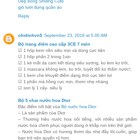
Dép bông Smiling Cute
giỏ lưới đựng quần áo
Reply
chidinhvn5
September 23, 2016 at 5:05 AM
Bộ trang điểm cao cấp 3CE 7 món
☑ 1 hộp kem nền siêu mịn và dùng cực tiện
☑ 1 hộp phấn 2 trong 1xịn
☑ 1 kẻ mắt dạ cam kết dùng siêu sướng, ko lem ko trôi;
☑ 1 mascara không lem, ko trôi, tuyệt đối ko thấm nước!;
☑ 1 kem che khuyết điểm dạng thỏi cực tiện lợi
☑ 1 phấn má hồng cực mịn, thơm nhẹ nhàng
☑ son lỳ 1 cây- siêu lỳ
Bộ 5 chai nước hoa Dior
Đặc điểm nổi bật của
Bộ nước hoa Dior
:
– Là sản phẩm của Dior
– Thương hiệu nước hoa nổi tiếng, với nhiều sản phẩm
nước hoa chinh phục người dùng ở khắp nơi trên thế giới.
– Nước hoa Dior có hương thơm dịu nhẹ đầy lôi cuốn, giúp
bạn trở nên quyến rũ hơn.