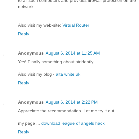
to all such computers and provides firewall protection on the
network.
Also visit my web-site;
Virtual Router
Reply
Anonymous
August 6, 2014 at 11:25 AM
Yes! Finally something about stridently.
Also visit my blog -
alta white uk
Reply
Anonymous
August 6, 2014 at 2:22 PM
Appreciate the recommendation. Let me try it out.
my page ...
download league of angels hack
Reply