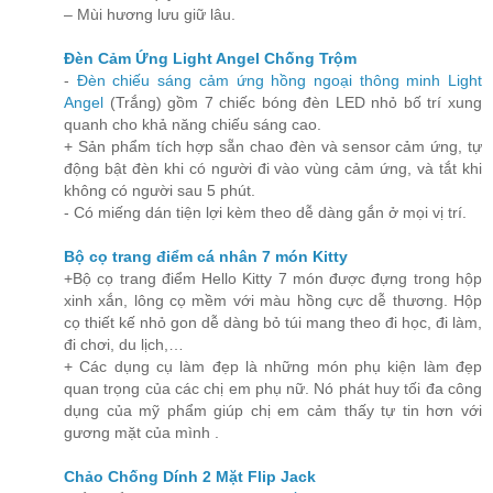
– Mùi hương lưu giữ lâu.
Đèn Cảm Ứng Light Angel Chống Trộm
-
Đèn chiếu sáng cảm ứng hồng ngoại thông minh Light
Angel
(Trắng) gồm 7 chiếc bóng đèn LED nhỏ bố trí xung
quanh cho khả năng chiếu sáng cao.
+ Sản phẩm tích hợp sẵn chao đèn và sensor cảm ứng, tự
động bật đèn khi có người đi vào vùng cảm ứng, và tắt khi
không có người sau 5 phút.
- Có miếng dán tiện lợi kèm theo dễ dàng gắn ở mọi vị trí.
Bộ cọ trang điểm cá nhân 7 món Kitty
+Bộ cọ trang điểm Hello Kitty 7 món được đựng trong hộp
xinh xắn, lông cọ mềm với màu hồng cực dễ thương. Hộp
cọ thiết kế nhỏ gon dễ dàng bỏ túi mang theo đi học, đi làm,
đi chơi, du lịch,…
+ Các dụng cụ làm đẹp là những món phụ kiện làm đẹp
quan trọng của các chị em phụ nữ. Nó phát huy tối đa công
dụng của mỹ phẩm giúp chị em cảm thấy tự tin hơn với
gương mặt của mình .
Chảo Chống Dính 2 Mặt Flip Jack