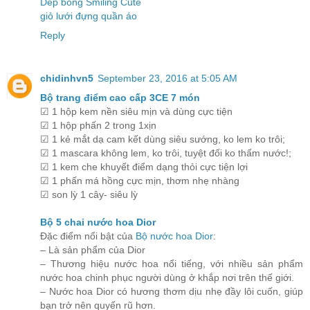
Dép bông Smiling Cute
giỏ lưới đựng quần áo
Reply
chidinhvn5
September 23, 2016 at 5:05 AM
Bộ trang điểm cao cấp 3CE 7 món
☑ 1 hộp kem nền siêu mịn và dùng cực tiện
☑ 1 hộp phấn 2 trong 1xịn
☑ 1 kẻ mắt dạ cam kết dùng siêu sướng, ko lem ko trôi;
☑ 1 mascara không lem, ko trôi, tuyệt đối ko thấm nước!;
☑ 1 kem che khuyết điểm dạng thỏi cực tiện lợi
☑ 1 phấn má hồng cực mịn, thơm nhẹ nhàng
☑ son lỳ 1 cây- siêu lỳ
Bộ 5 chai nước hoa Dior
Đặc điểm nổi bật của
Bộ nước hoa Dior
:
– Là sản phẩm của Dior
– Thương hiệu nước hoa nổi tiếng, với nhiều sản phẩm
nước hoa chinh phục người dùng ở khắp nơi trên thế giới.
– Nước hoa Dior có hương thơm dịu nhẹ đầy lôi cuốn, giúp
bạn trở nên quyến rũ hơn.