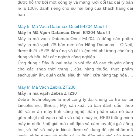
được hỗ trợ bởi một công ty và mạng lưới đối tác đại lý bán
lẻ là 100% dành riêng cho sự hài lòng của khách hàng dài
hạn
Máy In Mã Vạch Datamax-Oneil E4204 Max III
Máy In Mã Vạch Datamax-Oneil E4204 Max III
Máy in mã vạch Datamax-Oneil E4204 là dòng sản phẩm
máy in mã vạch để bàn mới của Hãng Datamax – O’Neil,
được thiết kế để đáp ứng và tiết kiệm chi phí trong các ứng
dụng và hầu hết các ngành công nghiệp.
Ứng dụng : Đây là loại máy in với tốc độ cao chuyên dùng
cho các shop thời trang , cửa hàng thuốc, thực phẩm
sạch,quán ăn, quán cafe, siêu thị mini, cửa hàng tạp hóa ....
Máy In Mã Vạch Zebra ZT230
Máy in mã vạch Zebra ZT230
Zebra Technologies là một công ty đại chúng có trụ sở tại
Lincolnshire, Illinois , Mỹ, sản xuất và bán đánh dấu, theo
dõi và in ấn máy tính công nghệ. Sản phẩm của nó bao
gồm nhiệt mã vạch nhãn và nhận máy in, RFID thông minh
máy in nhãn / bộ giải mã / cố định và cầm tay độc giả / ăng
ten, và thẻ và máy in kiosk được sử dụng để ghi nhãn mã
vạch, nhận dạng cá nhân và in ấn đặc sản chủ yếu trong