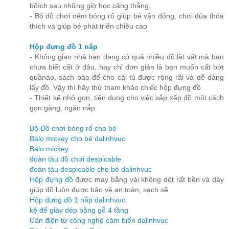
bổích sau những giờ học căng thẳng.
- Bộ đồ chơi ném bóng rổ giúp bé vận động, chơi đùa thỏa
thích và giúp bé phát triển chiều cao
Hộp đựng đồ 1 nắp
- Không gian nhà bạn đang có quá nhiều đồ lặt vặt mà bạn
chưa biết cất ở đâu, hay chỉ đơn giản là bạn muốn cất bớt
quầnáo, sách báo để cho cái tủ được rộng rãi và dễ dàng
lấy đồ. Vậy thì hãy thử tham khảo chiếc hộp đựng đồ
- Thiết kế nhỏ gọn, tiện dụng cho việc sắp xếp đồ một cách
gọn gàng, ngăn nắp
Bộ Đồ chơi bóng rổ cho bé
Balo mickey cho bé dalinhvuc
Balo mickey
đoàn tàu đồ chơi despicable
đoàn tàu despicable cho bé dalinhvuc
Hộp đựng đồ
được may bằng vải không dệt rất bền và dày
giúp đồ luôn được bảo vệ an toàn, sạch sẽ
Hộp đựng đồ 1 nắp dalinhvuc
kệ để giày dép bằng gỗ 4 tầng
Cân điện tử công nghệ cảm biến dalinhvuc