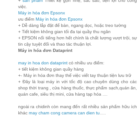
+
sản phẩm
Thiết kệ gọn nhẹ, sắc sảo, tiện lợi cho công
việc.
Máy in hóa đơn Epsonx
ưu điểm
Máy in hóa đơn Epsonx
+ Dễ dàng lắp đặt để bàn, ngang dọc, hoặc treo tường
+ Tiết kiệm không gian tối đa tại quầy thu ngân
+ EPSON nổi tiếng hơn hết chính là chất lượng vượt trội, sự
tin cậy tuyệt đối và thao tác thuận lợi.
Máy in hóa đơn Dataprint
may in hoa don dataprint
có nhiều ưu điểm:
+ tiết kiệm không gian quầy hàng
+- Máy in hóa đơn thay thế việc viết tay thuận tiện lưu trữ
+ Đây là loại máy in với tốc độ cao chuyên dùng cho các
shop thời trang , cửa hàng thuốc, thực phẩm sạch,quán ăn,
quán cafe, siêu thị mini, cửa hàng tạp hóa ....
ngoài ra chidinh còn mang đến rất nhiều sản phẩm hữu ích
khác
may cham cong
camera
can dien tu
.....