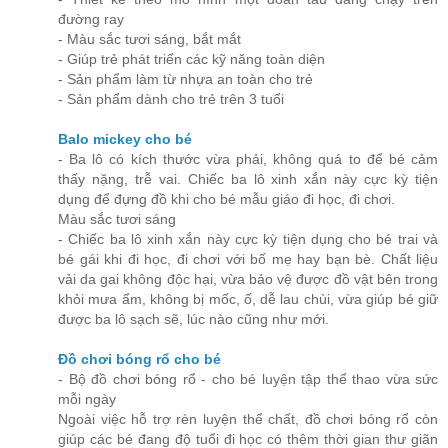
đường ray
- Màu sắc tươi sáng, bắt mắt
- Giúp trẻ phát triển các kỹ năng toàn diện
- Sản phẩm làm từ nhựa an toàn cho trẻ
- Sản phẩm dành cho trẻ trên 3 tuổi
Balo mickey cho bé
- Ba lô có kích thước vừa phải, không quá to để bé cảm
thấy nặng, trễ vai. Chiếc ba lô xinh xắn này cực kỳ tiện
dụng để đựng đồ khi cho bé mẫu giáo đi học, đi chơi.
Màu sắc tươi sáng
- Chiếc ba lô xinh xắn này cực kỳ tiện dụng cho bé trai và
bé gái khi đi học, đi chơi với bố mẹ hay bạn bè. Chất liệu
vải da gai không độc hại, vừa bảo vệ được đồ vật bên trong
khỏi mưa ẩm, không bị mốc, ố, dễ lau chùi, vừa giúp bé giữ
được ba lô sạch sẽ, lúc nào cũng như mới.
Đồ chơi bóng rổ cho bé
- Bộ đồ chơi bóng rổ - cho bé luyện tập thể thao vừa sức
mỗi ngày
Ngoài việc hỗ trợ rèn luyện thể chất, đồ chơi bóng rổ còn
giúp các bé đang độ tuổi đi học có thêm thời gian thư giãn