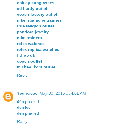
oakley sunglasses
ed hardy outlet
coach factory outlet
nike huarache trainers
true religion outlet
pandora jewelry
nike trainers
rolex watches
rolex replica watches
fitflop uk
coach outlet
michael kors outlet
Reply
Yêu cacao
May 30, 2016 at 4:01 AM
đèn pha led
đèn led
đèn pha led
Reply