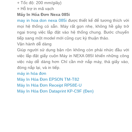
+ Tốc độ: 200 mm/giây)
+ Hỗ trợ in mã vạch
Máy In Hóa Đơn Nexa 085i
may in hoa don nexa 085i
được thiết kế để tương thích với
mọi hệ thống có sẵn. Máy rất gọn nhẹ, không hề gây trở
ngại trong việc lắp đặt vào hệ thống chung. Bước chuyển
tiếp sang một model mới cũng cực kỳ thuận thảo.
Vận hành dễ dàng
Giúp người sử dụng bận rộn không còn phải nhức đầu với
việc lắp đặt giấy cuộn Máy in NEXA 085I khiến những công
việc này dễ dàng hơn Chỉ cần mở nắp máy, thả giấy vào,
đóng nắp lại, và in tiếp.
máy in hóa đơn
Máy In Hóa Đơn EPSON TM-T82
Máy In Hóa Đơn Receipt RP58E-U
Máy In Hóa Đơn Dataprint KP-C9F (Đen)