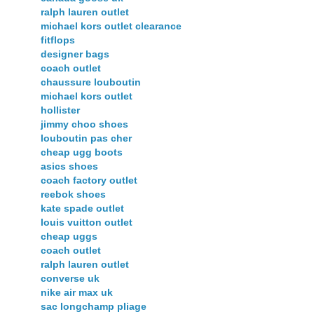
ralph lauren outlet
michael kors outlet clearance
fitflops
designer bags
coach outlet
chaussure louboutin
michael kors outlet
hollister
jimmy choo shoes
louboutin pas cher
cheap ugg boots
asics shoes
coach factory outlet
reebok shoes
kate spade outlet
louis vuitton outlet
cheap uggs
coach outlet
ralph lauren outlet
converse uk
nike air max uk
sac longchamp pliage