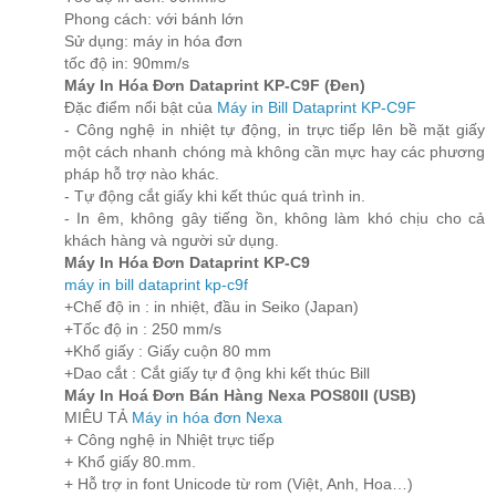
Phong cách: với bánh lớn
Sử dụng: máy in hóa đơn
tốc độ in: 90mm/s
Máy In Hóa Đơn Dataprint KP-C9F (Đen)
Đặc điểm nổi bật của
Máy in Bill Dataprint KP-C9F
- Công nghệ in nhiệt tự động, in trực tiếp lên bề mặt giấy
một cách nhanh chóng mà không cần mực hay các phương
pháp hỗ trợ nào khác.
- Tự động cắt giấy khi kết thúc quá trình in.
- In êm, không gây tiếng ồn, không làm khó chịu cho cả
khách hàng và người sử dụng.
Máy In Hóa Đơn Dataprint KP-C9
máy in bill dataprint kp-c9f
+Chế độ in : in nhiệt, đầu in Seiko (Japan)
+Tốc độ in : 250 mm/s
+Khổ giấy : Giấy cuộn 80 mm
+Dao cắt : Cắt giấy tự đ ộng khi kết thúc Bill
Máy In Hoá Đơn Bán Hàng Nexa POS80II (USB)
MIÊU TẢ
Máy in hóa đơn Nexa
+ Công nghệ in Nhiệt trực tiếp
+ Khổ giấy 80.mm.
+ Hỗ trợ in font Unicode từ rom (Việt, Anh, Hoa…)