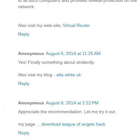
to all such computers and provides firewall protection on the
network.
Also visit my web-site;
Virtual Router
Reply
Anonymous
August 6, 2014 at 11:25 AM
Yes! Finally something about stridently.
Also visit my blog -
alta white uk
Reply
Anonymous
August 6, 2014 at 2:22 PM
Appreciate the recommendation. Let me try it out.
my page ...
download league of angels hack
Reply