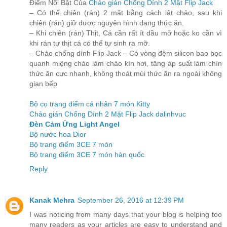
Điểm Nổi Bật Của
Chảo gián Chống Dính 2 Mặt Flip Jack
– Có thể chiên (rán) 2 mặt bằng cách lật chảo, sau khi
chiên (rán) giữ được nguyên hình dạng thức ăn.
– Khi chiên (rán) Thịt, Cá cần rất ít dầu mỡ hoặc ko cần vì
khi rán tự thịt cá có thể tự sinh ra mỡ.
– Chảo chống dính Flip Jack – Có vòng đệm silicon bao bọc
quanh miệng chảo làm chảo kín hơi, tăng áp suất làm chín
thức ăn cực nhanh, không thoát mùi thức ăn ra ngoài không
gian bếp
Bộ cọ trang điểm cá nhân 7 món Kitty
Chảo gián Chống Dính 2 Mặt Flip Jack dalinhvuc
Đèn Cảm Ứng Light Angel
Bộ nước hoa Dior
Bộ trang điểm 3CE 7 món
Bộ trang điểm 3CE 7 món hàn quốc
Reply
Kanak Mehra
September 26, 2016 at 12:39 PM
I was noticing from many days that your blog is helping too
many readers as your articles are easy to understand and