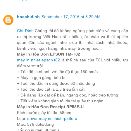
hoachidinh
September 17, 2016 at 3:29 AM
Chí Đình
Chúng tôi đã không ngừng phát triển và cung cấp
ra thị trường Việt Nam rất nhiều giải pháp và thiết bị liên
quan đến các ngành như siêu thị, nhà sách, nhà thuốc,
bệnh viện, ngân hàng, nhà máy, trường học...
Máy In Hóa Đơn EPSON TM-T82
may in nhiet epson t82
là thế hệ sau của T81 với nhiều ưu
điểm vượt trội
+ Tốc độ in nhanh với tốc độ thực 150mm/s
+ Máy in gọn gàng, bền bỉ
+ Tuổi thọ dầu in dùng được 60 triệu dòng
+ Tuổi thọ dao cắt là 1,5 triệu lần cắt
+ Dễ dàng lắp đặt để bàn, ngang dọc, hoặc treo tường
+ Tiết kiệm không gian tối đa tại quầy thu ngân
Máy In Hóa Đơn Receipt RP58E-U
Kích thước giấy tối đa: 58mm
Loại:
driver may in nhiet rp58e-u
Max. 576 dots/dòng
Tốc độ in đen: 90mm/s