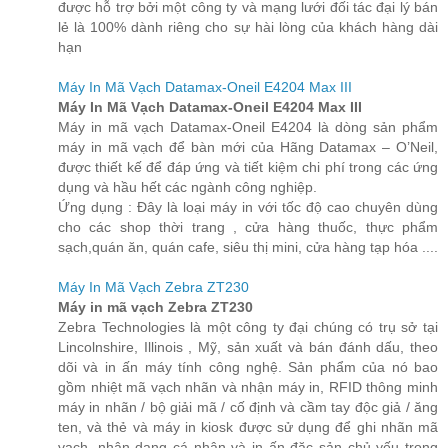
được hỗ trợ bởi một công ty và mạng lưới đối tác đại lý bán
lẻ là 100% dành riêng cho sự hài lòng của khách hàng dài
hạn
Máy In Mã Vạch Datamax-Oneil E4204 Max III
Máy In Mã Vạch Datamax-Oneil E4204 Max III
Máy in mã vạch Datamax-Oneil E4204 là dòng sản phẩm
máy in mã vạch để bàn mới của Hãng Datamax – O’Neil,
được thiết kế để đáp ứng và tiết kiệm chi phí trong các ứng
dụng và hầu hết các ngành công nghiệp.
Ứng dụng : Đây là loại máy in với tốc độ cao chuyên dùng
cho các shop thời trang , cửa hàng thuốc, thực phẩm
sạch,quán ăn, quán cafe, siêu thị mini, cửa hàng tạp hóa ....
Máy In Mã Vạch Zebra ZT230
Máy in mã vạch Zebra ZT230
Zebra Technologies là một công ty đại chúng có trụ sở tại
Lincolnshire, Illinois , Mỹ, sản xuất và bán đánh dấu, theo
dõi và in ấn máy tính công nghệ. Sản phẩm của nó bao
gồm nhiệt mã vạch nhãn và nhận máy in, RFID thông minh
máy in nhãn / bộ giải mã / cố định và cầm tay độc giả / ăng
ten, và thẻ và máy in kiosk được sử dụng để ghi nhãn mã
vạch, nhận dạng cá nhân và in ấn đặc sản chủ yếu trong