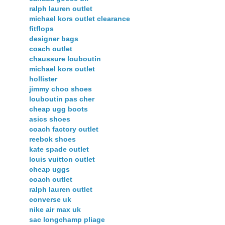
ralph lauren outlet
michael kors outlet clearance
fitflops
designer bags
coach outlet
chaussure louboutin
michael kors outlet
hollister
jimmy choo shoes
louboutin pas cher
cheap ugg boots
asics shoes
coach factory outlet
reebok shoes
kate spade outlet
louis vuitton outlet
cheap uggs
coach outlet
ralph lauren outlet
converse uk
nike air max uk
sac longchamp pliage