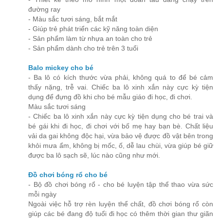
đường ray
- Màu sắc tươi sáng, bắt mắt
- Giúp trẻ phát triển các kỹ năng toàn diện
- Sản phẩm làm từ nhựa an toàn cho trẻ
- Sản phẩm dành cho trẻ trên 3 tuổi
Balo mickey cho bé
- Ba lô có kích thước vừa phải, không quá to để bé cảm
thấy nặng, trễ vai. Chiếc ba lô xinh xắn này cực kỳ tiện
dụng để đựng đồ khi cho bé mẫu giáo đi học, đi chơi.
Màu sắc tươi sáng
- Chiếc ba lô xinh xắn này cực kỳ tiện dụng cho bé trai và
bé gái khi đi học, đi chơi với bố mẹ hay bạn bè. Chất liệu
vải da gai không độc hại, vừa bảo vệ được đồ vật bên trong
khỏi mưa ẩm, không bị mốc, ố, dễ lau chùi, vừa giúp bé giữ
được ba lô sạch sẽ, lúc nào cũng như mới.
Đồ chơi bóng rổ cho bé
- Bộ đồ chơi bóng rổ - cho bé luyện tập thể thao vừa sức
mỗi ngày
Ngoài việc hỗ trợ rèn luyện thể chất, đồ chơi bóng rổ còn
giúp các bé đang độ tuổi đi học có thêm thời gian thư giãn