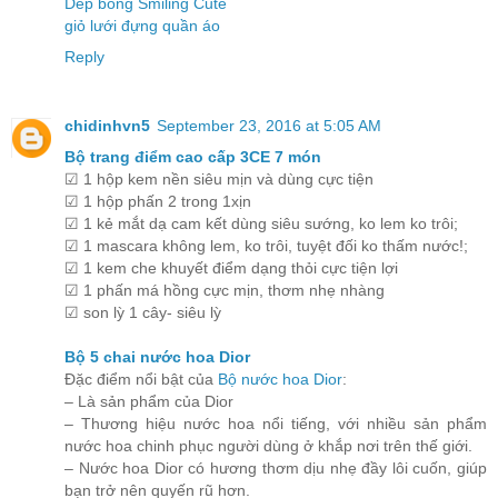
Dép bông Smiling Cute
giỏ lưới đựng quần áo
Reply
chidinhvn5
September 23, 2016 at 5:05 AM
Bộ trang điểm cao cấp 3CE 7 món
☑ 1 hộp kem nền siêu mịn và dùng cực tiện
☑ 1 hộp phấn 2 trong 1xịn
☑ 1 kẻ mắt dạ cam kết dùng siêu sướng, ko lem ko trôi;
☑ 1 mascara không lem, ko trôi, tuyệt đối ko thấm nước!;
☑ 1 kem che khuyết điểm dạng thỏi cực tiện lợi
☑ 1 phấn má hồng cực mịn, thơm nhẹ nhàng
☑ son lỳ 1 cây- siêu lỳ
Bộ 5 chai nước hoa Dior
Đặc điểm nổi bật của
Bộ nước hoa Dior
:
– Là sản phẩm của Dior
– Thương hiệu nước hoa nổi tiếng, với nhiều sản phẩm
nước hoa chinh phục người dùng ở khắp nơi trên thế giới.
– Nước hoa Dior có hương thơm dịu nhẹ đầy lôi cuốn, giúp
bạn trở nên quyến rũ hơn.