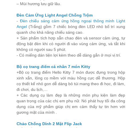
– Mùi hương lưu giữ lâu.
Đèn Cảm Ứng Light Angel Chống Trộm
-
Đèn chiếu sáng cảm ứng hồng ngoại thông minh Light
Angel
(Trắng) gồm 7 chiếc bóng đèn LED nhỏ bố trí xung
quanh cho khả năng chiếu sáng cao.
+ Sản phẩm tích hợp sẵn chao đèn và sensor cảm ứng, tự
động bật đèn khi có người đi vào vùng cảm ứng, và tắt khi
không có người sau 5 phút.
- Có miếng dán tiện lợi kèm theo dễ dàng gắn ở mọi vị trí.
Bộ cọ trang điểm cá nhân 7 món Kitty
+Bộ cọ trang điểm Hello Kitty 7 món được đựng trong hộp
xinh xắn, lông cọ mềm với màu hồng cực dễ thương. Hộp
cọ thiết kế nhỏ gon dễ dàng bỏ túi mang theo đi học, đi làm,
đi chơi, du lịch,…
+ Các dụng cụ làm đẹp là những món phụ kiện làm đẹp
quan trọng của các chị em phụ nữ. Nó phát huy tối đa công
dụng của mỹ phẩm giúp chị em cảm thấy tự tin hơn với
gương mặt của mình .
Chảo Chống Dính 2 Mặt Flip Jack