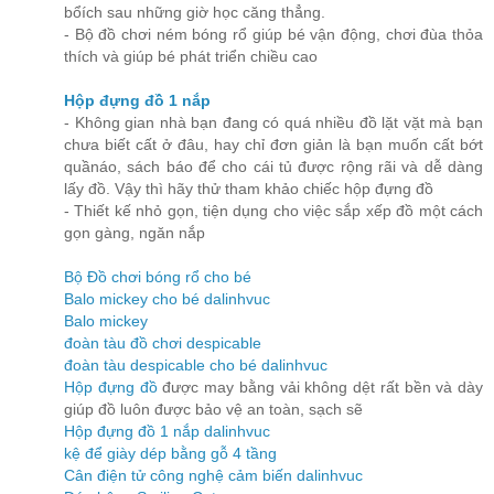
bổích sau những giờ học căng thẳng.
- Bộ đồ chơi ném bóng rổ giúp bé vận động, chơi đùa thỏa
thích và giúp bé phát triển chiều cao
Hộp đựng đồ 1 nắp
- Không gian nhà bạn đang có quá nhiều đồ lặt vặt mà bạn
chưa biết cất ở đâu, hay chỉ đơn giản là bạn muốn cất bớt
quầnáo, sách báo để cho cái tủ được rộng rãi và dễ dàng
lấy đồ. Vậy thì hãy thử tham khảo chiếc hộp đựng đồ
- Thiết kế nhỏ gọn, tiện dụng cho việc sắp xếp đồ một cách
gọn gàng, ngăn nắp
Bộ Đồ chơi bóng rổ cho bé
Balo mickey cho bé dalinhvuc
Balo mickey
đoàn tàu đồ chơi despicable
đoàn tàu despicable cho bé dalinhvuc
Hộp đựng đồ
được may bằng vải không dệt rất bền và dày
giúp đồ luôn được bảo vệ an toàn, sạch sẽ
Hộp đựng đồ 1 nắp dalinhvuc
kệ để giày dép bằng gỗ 4 tầng
Cân điện tử công nghệ cảm biến dalinhvuc