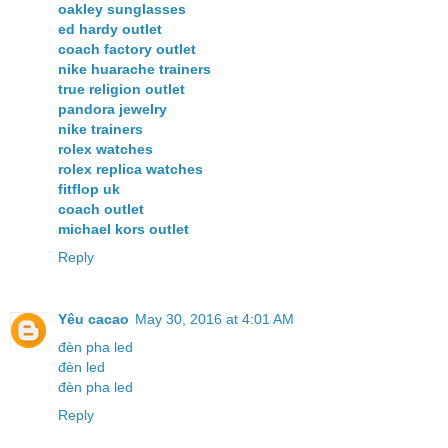
oakley sunglasses
ed hardy outlet
coach factory outlet
nike huarache trainers
true religion outlet
pandora jewelry
nike trainers
rolex watches
rolex replica watches
fitflop uk
coach outlet
michael kors outlet
Reply
Yêu cacao
May 30, 2016 at 4:01 AM
đèn pha led
đèn led
đèn pha led
Reply