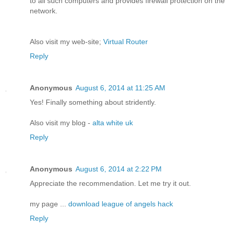
to all such computers and provides firewall protection on the
network.
Also visit my web-site;
Virtual Router
Reply
Anonymous
August 6, 2014 at 11:25 AM
Yes! Finally something about stridently.
Also visit my blog -
alta white uk
Reply
Anonymous
August 6, 2014 at 2:22 PM
Appreciate the recommendation. Let me try it out.
my page ...
download league of angels hack
Reply