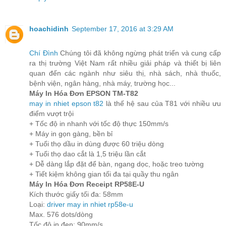
hoachidinh
September 17, 2016 at 3:29 AM
Chí Đình
Chúng tôi đã không ngừng phát triển và cung cấp
ra thị trường Việt Nam rất nhiều giải pháp và thiết bị liên
quan đến các ngành như siêu thị, nhà sách, nhà thuốc,
bệnh viện, ngân hàng, nhà máy, trường học...
Máy In Hóa Đơn EPSON TM-T82
may in nhiet epson t82
là thế hệ sau của T81 với nhiều ưu
điểm vượt trội
+ Tốc độ in nhanh với tốc độ thực 150mm/s
+ Máy in gọn gàng, bền bỉ
+ Tuổi thọ dầu in dùng được 60 triệu dòng
+ Tuổi thọ dao cắt là 1,5 triệu lần cắt
+ Dễ dàng lắp đặt để bàn, ngang dọc, hoặc treo tường
+ Tiết kiệm không gian tối đa tại quầy thu ngân
Máy In Hóa Đơn Receipt RP58E-U
Kích thước giấy tối đa: 58mm
Loại:
driver may in nhiet rp58e-u
Max. 576 dots/dòng
Tốc độ in đen: 90mm/s