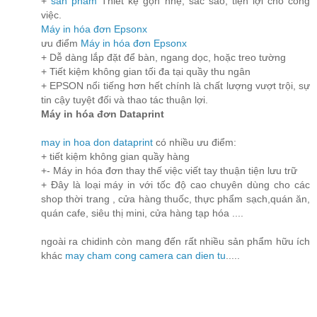
+
sản phẩm
Thiết kệ gọn nhẹ, sắc sảo, tiện lợi cho công
việc.
Máy in hóa đơn Epsonx
ưu điểm
Máy in hóa đơn Epsonx
+ Dễ dàng lắp đặt để bàn, ngang dọc, hoặc treo tường
+ Tiết kiệm không gian tối đa tại quầy thu ngân
+ EPSON nổi tiếng hơn hết chính là chất lượng vượt trội, sự
tin cậy tuyệt đối và thao tác thuận lợi.
Máy in hóa đơn Dataprint
may in hoa don dataprint
có nhiều ưu điểm:
+ tiết kiệm không gian quầy hàng
+- Máy in hóa đơn thay thế việc viết tay thuận tiện lưu trữ
+ Đây là loại máy in với tốc độ cao chuyên dùng cho các
shop thời trang , cửa hàng thuốc, thực phẩm sạch,quán ăn,
quán cafe, siêu thị mini, cửa hàng tạp hóa ....
ngoài ra chidinh còn mang đến rất nhiều sản phẩm hữu ích
khác
may cham cong
camera
can dien tu
.....