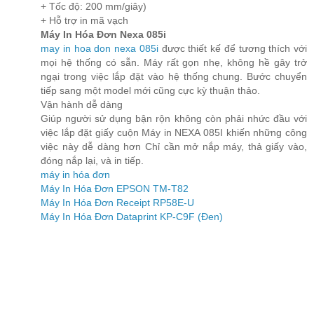
+ Tốc độ: 200 mm/giây)
+ Hỗ trợ in mã vạch
Máy In Hóa Đơn Nexa 085i
may in hoa don nexa 085i
được thiết kế để tương thích với
mọi hệ thống có sẵn. Máy rất gọn nhẹ, không hề gây trở
ngại trong việc lắp đặt vào hệ thống chung. Bước chuyển
tiếp sang một model mới cũng cực kỳ thuận thảo.
Vận hành dễ dàng
Giúp người sử dụng bận rộn không còn phải nhức đầu với
việc lắp đặt giấy cuộn Máy in NEXA 085I khiến những công
việc này dễ dàng hơn Chỉ cần mở nắp máy, thả giấy vào,
đóng nắp lại, và in tiếp.
máy in hóa đơn
Máy In Hóa Đơn EPSON TM-T82
Máy In Hóa Đơn Receipt RP58E-U
Máy In Hóa Đơn Dataprint KP-C9F (Đen)