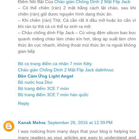
Điểm Nổi Bật Của
Chảo gián Chống Dính 2 Mặt Flip Jack
– Có thể chiên (rán) 2 mặt bằng cách lật chảo, sau khi
chiên (rán) giữ được nguyên hình dạng thức ăn.
– Khi chiên (rán) Thịt, Cá cần rất ít dầu mỡ hoặc ko cần vì
khi rán tự thịt cá có thể tự sinh ra mỡ.
– Chảo chống dính Flip Jack – Có vòng đệm silicon bao bọc
quanh miệng chảo làm chảo kín hơi, tăng áp suất làm chín
thức ăn cực nhanh, không thoát mùi thức ăn ra ngoài không
gian bếp
Bộ cọ trang điểm cá nhân 7 món Kitty
Chảo gián Chống Dính 2 Mặt Flip Jack dalinhvuc
Đèn Cảm Ứng Light Angel
Bộ nước hoa Dior
Bộ trang điểm 3CE 7 món
Bộ trang điểm 3CE 7 món hàn quốc
Reply
Kanak Mehra
September 26, 2016 at 12:39 PM
I was noticing from many days that your blog is helping too
many readers as your articles are easy to understand and