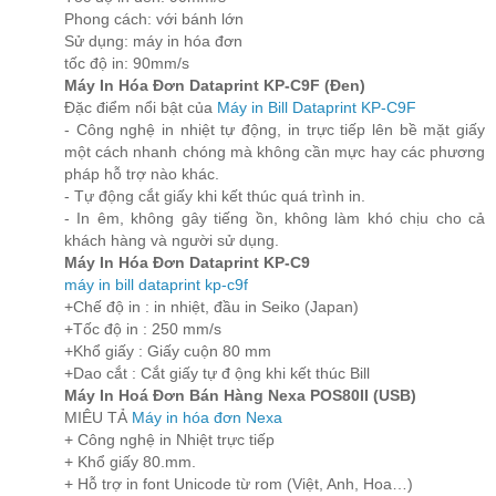
Phong cách: với bánh lớn
Sử dụng: máy in hóa đơn
tốc độ in: 90mm/s
Máy In Hóa Đơn Dataprint KP-C9F (Đen)
Đặc điểm nổi bật của
Máy in Bill Dataprint KP-C9F
- Công nghệ in nhiệt tự động, in trực tiếp lên bề mặt giấy
một cách nhanh chóng mà không cần mực hay các phương
pháp hỗ trợ nào khác.
- Tự động cắt giấy khi kết thúc quá trình in.
- In êm, không gây tiếng ồn, không làm khó chịu cho cả
khách hàng và người sử dụng.
Máy In Hóa Đơn Dataprint KP-C9
máy in bill dataprint kp-c9f
+Chế độ in : in nhiệt, đầu in Seiko (Japan)
+Tốc độ in : 250 mm/s
+Khổ giấy : Giấy cuộn 80 mm
+Dao cắt : Cắt giấy tự đ ộng khi kết thúc Bill
Máy In Hoá Đơn Bán Hàng Nexa POS80II (USB)
MIÊU TẢ
Máy in hóa đơn Nexa
+ Công nghệ in Nhiệt trực tiếp
+ Khổ giấy 80.mm.
+ Hỗ trợ in font Unicode từ rom (Việt, Anh, Hoa…)