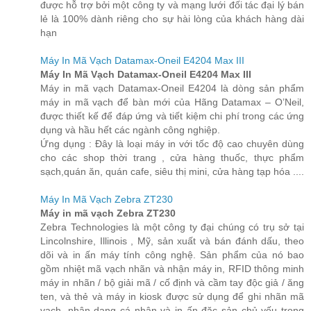
được hỗ trợ bởi một công ty và mạng lưới đối tác đại lý bán
lẻ là 100% dành riêng cho sự hài lòng của khách hàng dài
hạn
Máy In Mã Vạch Datamax-Oneil E4204 Max III
Máy In Mã Vạch Datamax-Oneil E4204 Max III
Máy in mã vạch Datamax-Oneil E4204 là dòng sản phẩm
máy in mã vạch để bàn mới của Hãng Datamax – O’Neil,
được thiết kế để đáp ứng và tiết kiệm chi phí trong các ứng
dụng và hầu hết các ngành công nghiệp.
Ứng dụng : Đây là loại máy in với tốc độ cao chuyên dùng
cho các shop thời trang , cửa hàng thuốc, thực phẩm
sạch,quán ăn, quán cafe, siêu thị mini, cửa hàng tạp hóa ....
Máy In Mã Vạch Zebra ZT230
Máy in mã vạch Zebra ZT230
Zebra Technologies là một công ty đại chúng có trụ sở tại
Lincolnshire, Illinois , Mỹ, sản xuất và bán đánh dấu, theo
dõi và in ấn máy tính công nghệ. Sản phẩm của nó bao
gồm nhiệt mã vạch nhãn và nhận máy in, RFID thông minh
máy in nhãn / bộ giải mã / cố định và cầm tay độc giả / ăng
ten, và thẻ và máy in kiosk được sử dụng để ghi nhãn mã
vạch, nhận dạng cá nhân và in ấn đặc sản chủ yếu trong