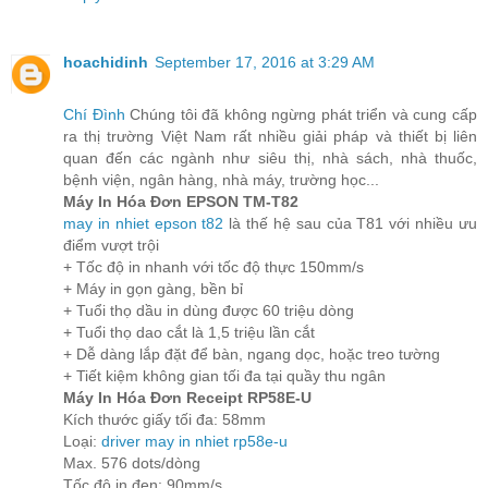
hoachidinh
September 17, 2016 at 3:29 AM
Chí Đình
Chúng tôi đã không ngừng phát triển và cung cấp
ra thị trường Việt Nam rất nhiều giải pháp và thiết bị liên
quan đến các ngành như siêu thị, nhà sách, nhà thuốc,
bệnh viện, ngân hàng, nhà máy, trường học...
Máy In Hóa Đơn EPSON TM-T82
may in nhiet epson t82
là thế hệ sau của T81 với nhiều ưu
điểm vượt trội
+ Tốc độ in nhanh với tốc độ thực 150mm/s
+ Máy in gọn gàng, bền bỉ
+ Tuổi thọ dầu in dùng được 60 triệu dòng
+ Tuổi thọ dao cắt là 1,5 triệu lần cắt
+ Dễ dàng lắp đặt để bàn, ngang dọc, hoặc treo tường
+ Tiết kiệm không gian tối đa tại quầy thu ngân
Máy In Hóa Đơn Receipt RP58E-U
Kích thước giấy tối đa: 58mm
Loại:
driver may in nhiet rp58e-u
Max. 576 dots/dòng
Tốc độ in đen: 90mm/s