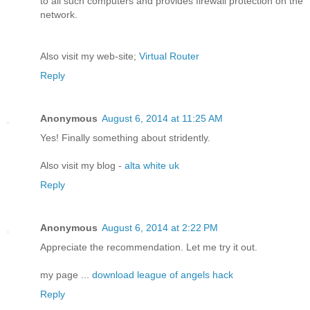
to all such computers and provides firewall protection on the
network.
Also visit my web-site;
Virtual Router
Reply
Anonymous
August 6, 2014 at 11:25 AM
Yes! Finally something about stridently.
Also visit my blog -
alta white uk
Reply
Anonymous
August 6, 2014 at 2:22 PM
Appreciate the recommendation. Let me try it out.
my page ...
download league of angels hack
Reply