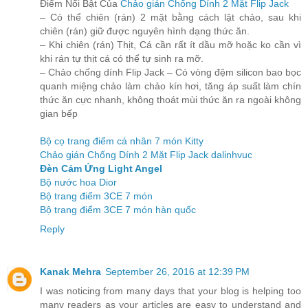
Điểm Nổi Bật Của
Chảo gián Chống Dính 2 Mặt Flip Jack
– Có thể chiên (rán) 2 mặt bằng cách lật chảo, sau khi
chiên (rán) giữ được nguyên hình dạng thức ăn.
– Khi chiên (rán) Thịt, Cá cần rất ít dầu mỡ hoặc ko cần vì
khi rán tự thịt cá có thể tự sinh ra mỡ.
– Chảo chống dính Flip Jack – Có vòng đệm silicon bao bọc
quanh miệng chảo làm chảo kín hơi, tăng áp suất làm chín
thức ăn cực nhanh, không thoát mùi thức ăn ra ngoài không
gian bếp
Bộ cọ trang điểm cá nhân 7 món Kitty
Chảo gián Chống Dính 2 Mặt Flip Jack dalinhvuc
Đèn Cảm Ứng Light Angel
Bộ nước hoa Dior
Bộ trang điểm 3CE 7 món
Bộ trang điểm 3CE 7 món hàn quốc
Reply
Kanak Mehra
September 26, 2016 at 12:39 PM
I was noticing from many days that your blog is helping too
many readers as your articles are easy to understand and