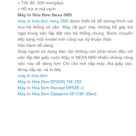
+ Tốc độ: 200 mm/giây)
+ Hỗ trợ in mã vạch
Máy In Hóa Đơn Nexa 085i
may in hoa don nexa 085i
được thiết kế để tương thích với
mọi hệ thống có sẵn. Máy rất gọn nhẹ, không hề gây trở
ngại trong việc lắp đặt vào hệ thống chung. Bước chuyển
tiếp sang một model mới cũng cực kỳ thuận thảo.
Vận hành dễ dàng
Giúp người sử dụng bận rộn không còn phải nhức đầu với
việc lắp đặt giấy cuộn Máy in NEXA 085I khiến những công
việc này dễ dàng hơn Chỉ cần mở nắp máy, thả giấy vào,
đóng nắp lại, và in tiếp.
máy in hóa đơn
Máy In Hóa Đơn EPSON TM-T82
Máy In Hóa Đơn Receipt RP58E-U
Máy In Hóa Đơn Dataprint KP-C9F (Đen)