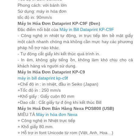
Phong cách: với bánh lớn
Sử dụng: máy in hóa đơn
tốc độ in: 90mm/s
Máy In Hóa Đơn Dataprint KP-C9F (Đen)
Đặc điểm nổi bật của
Máy in Bill Dataprint KP-C9F
- Công nghệ in nhiệt tự động, in trực tiếp lên bề mặt giấy
một cách nhanh chóng mà không cần mực hay các phương
pháp hỗ trợ nào khác.
- Tự động cắt giấy khi kết thúc quá trình in.
- In êm, không gây tiếng ồn, không làm khó chịu cho cả
khách hàng và người sử dụng.
Máy In Hóa Đơn Dataprint KP-C9
máy in bill dataprint kp-c9f
+Chế độ in : in nhiệt, đầu in Seiko (Japan)
+Tốc độ in : 250 mm/s
+Khổ giấy : Giấy cuộn 80 mm
+Dao cắt : Cắt giấy tự đ ộng khi kết thúc Bill
Máy In Hoá Đơn Bán Hàng Nexa POS80II (USB)
MIÊU TẢ
Máy in hóa đơn Nexa
+ Công nghệ in Nhiệt trực tiếp
+ Khổ giấy 80.mm.
+ Hỗ trợ in font Unicode từ rom (Việt, Anh, Hoa…)