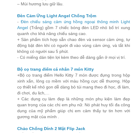
– Mùi hương lưu giữ lâu.
Đèn Cảm Ứng Light Angel Chống Trộm
-
Đèn chiếu sáng cảm ứng hồng ngoại thông minh Light
Angel
(Trắng) gồm 7 chiếc bóng đèn LED nhỏ bố trí xung
quanh cho khả năng chiếu sáng cao.
+ Sản phẩm tích hợp sẵn chao đèn và sensor cảm ứng, tự
động bật đèn khi có người đi vào vùng cảm ứng, và tắt khi
không có người sau 5 phút.
- Có miếng dán tiện lợi kèm theo dễ dàng gắn ở mọi vị trí.
Bộ cọ trang điểm cá nhân 7 món Kitty
+Bộ cọ trang điểm Hello Kitty 7 món được đựng trong hộp
xinh xắn, lông cọ mềm với màu hồng cực dễ thương. Hộp
cọ thiết kế nhỏ gon dễ dàng bỏ túi mang theo đi học, đi làm,
đi chơi, du lịch,…
+ Các dụng cụ làm đẹp là những món phụ kiện làm đẹp
quan trọng của các chị em phụ nữ. Nó phát huy tối đa công
dụng của mỹ phẩm giúp chị em cảm thấy tự tin hơn với
gương mặt của mình .
Chảo Chống Dính 2 Mặt Flip Jack