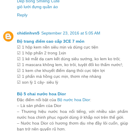
Dép bông Smiling Cute
giỏ lưới đựng quần áo
Reply
chidinhvn5
September 23, 2016 at 5:05 AM
Bộ trang điểm cao cấp 3CE 7 món
☑ 1 hộp kem nền siêu mịn và dùng cực tiện
☑ 1 hộp phấn 2 trong 1xịn
☑ 1 kẻ mắt dạ cam kết dùng siêu sướng, ko lem ko trôi;
☑ 1 mascara không lem, ko trôi, tuyệt đối ko thấm nước!;
☑ 1 kem che khuyết điểm dạng thỏi cực tiện lợi
☑ 1 phấn má hồng cực mịn, thơm nhẹ nhàng
☑ son lỳ 1 cây- siêu lỳ
Bộ 5 chai nước hoa Dior
Đặc điểm nổi bật của
Bộ nước hoa Dior
:
– Là sản phẩm của Dior
– Thương hiệu nước hoa nổi tiếng, với nhiều sản phẩm
nước hoa chinh phục người dùng ở khắp nơi trên thế giới.
– Nước hoa Dior có hương thơm dịu nhẹ đầy lôi cuốn, giúp
bạn trở nên quyến rũ hơn.