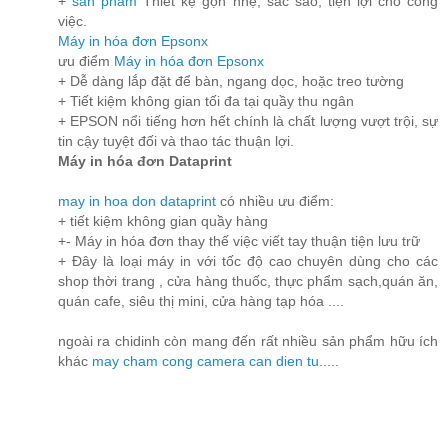
+
sản phẩm
Thiết kệ gọn nhẹ, sắc sảo, tiện lợi cho công
việc.
Máy in hóa đơn Epsonx
ưu điểm
Máy in hóa đơn Epsonx
+ Dễ dàng lắp đặt để bàn, ngang dọc, hoặc treo tường
+ Tiết kiệm không gian tối đa tại quầy thu ngân
+ EPSON nổi tiếng hơn hết chính là chất lượng vượt trội, sự
tin cậy tuyệt đối và thao tác thuận lợi.
Máy in hóa đơn Dataprint
may in hoa don dataprint
có nhiều ưu điểm:
+ tiết kiệm không gian quầy hàng
+- Máy in hóa đơn thay thế việc viết tay thuận tiện lưu trữ
+ Đây là loại máy in với tốc độ cao chuyên dùng cho các
shop thời trang , cửa hàng thuốc, thực phẩm sạch,quán ăn,
quán cafe, siêu thị mini, cửa hàng tạp hóa ....
ngoài ra chidinh còn mang đến rất nhiều sản phẩm hữu ích
khác
may cham cong
camera
can dien tu
.....