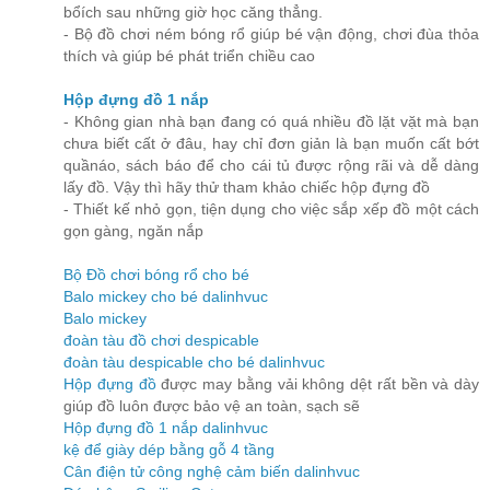
bổích sau những giờ học căng thẳng.
- Bộ đồ chơi ném bóng rổ giúp bé vận động, chơi đùa thỏa
thích và giúp bé phát triển chiều cao
Hộp đựng đồ 1 nắp
- Không gian nhà bạn đang có quá nhiều đồ lặt vặt mà bạn
chưa biết cất ở đâu, hay chỉ đơn giản là bạn muốn cất bớt
quầnáo, sách báo để cho cái tủ được rộng rãi và dễ dàng
lấy đồ. Vậy thì hãy thử tham khảo chiếc hộp đựng đồ
- Thiết kế nhỏ gọn, tiện dụng cho việc sắp xếp đồ một cách
gọn gàng, ngăn nắp
Bộ Đồ chơi bóng rổ cho bé
Balo mickey cho bé dalinhvuc
Balo mickey
đoàn tàu đồ chơi despicable
đoàn tàu despicable cho bé dalinhvuc
Hộp đựng đồ
được may bằng vải không dệt rất bền và dày
giúp đồ luôn được bảo vệ an toàn, sạch sẽ
Hộp đựng đồ 1 nắp dalinhvuc
kệ để giày dép bằng gỗ 4 tầng
Cân điện tử công nghệ cảm biến dalinhvuc