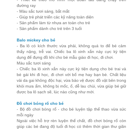
đường ray
- Màu sắc tươi sáng, bắt mắt
- Giúp trẻ phát triển các kỹ năng toàn diện
- Sản phẩm làm từ nhựa an toàn cho trẻ
- Sản phẩm dành cho trẻ trên 3 tuổi
Balo mickey cho bé
- Ba lô có kích thước vừa phải, không quá to để bé cảm
thấy nặng, trễ vai. Chiếc ba lô xinh xắn này cực kỳ tiện
dụng để đựng đồ khi cho bé mẫu giáo đi học, đi chơi.
Màu sắc tươi sáng
- Chiếc ba lô xinh xắn này cực kỳ tiện dụng cho bé trai và
bé gái khi đi học, đi chơi với bố mẹ hay bạn bè. Chất liệu
vải da gai không độc hại, vừa bảo vệ được đồ vật bên trong
khỏi mưa ẩm, không bị mốc, ố, dễ lau chùi, vừa giúp bé giữ
được ba lô sạch sẽ, lúc nào cũng như mới.
Đồ chơi bóng rổ cho bé
- Bộ đồ chơi bóng rổ - cho bé luyện tập thể thao vừa sức
mỗi ngày
Ngoài việc hỗ trợ rèn luyện thể chất, đồ chơi bóng rổ còn
giúp các bé đang độ tuổi đi học có thêm thời gian thư giãn