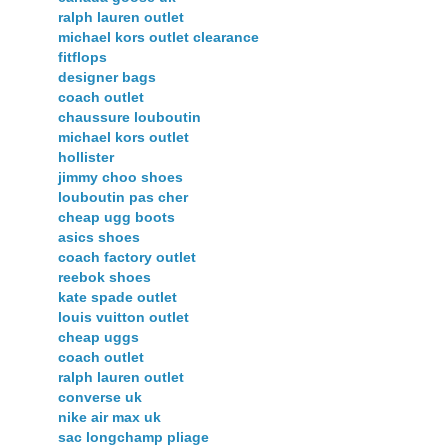
ralph lauren outlet
michael kors outlet clearance
fitflops
designer bags
coach outlet
chaussure louboutin
michael kors outlet
hollister
jimmy choo shoes
louboutin pas cher
cheap ugg boots
asics shoes
coach factory outlet
reebok shoes
kate spade outlet
louis vuitton outlet
cheap uggs
coach outlet
ralph lauren outlet
converse uk
nike air max uk
sac longchamp pliage