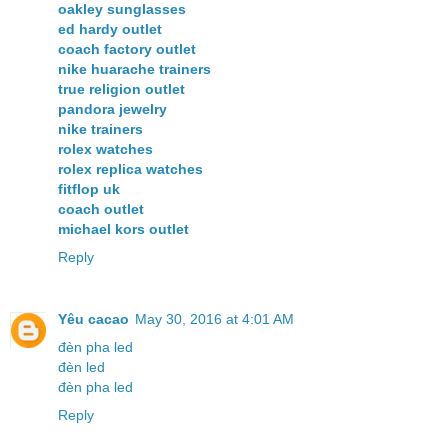
oakley sunglasses
ed hardy outlet
coach factory outlet
nike huarache trainers
true religion outlet
pandora jewelry
nike trainers
rolex watches
rolex replica watches
fitflop uk
coach outlet
michael kors outlet
Reply
Yêu cacao
May 30, 2016 at 4:01 AM
đèn pha led
đèn led
đèn pha led
Reply