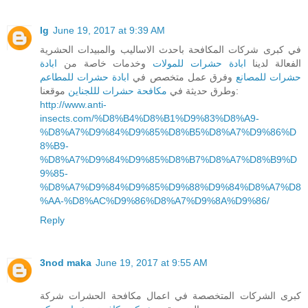
lg
June 19, 2017 at 9:39 AM
في كبرى شركات المكافحة باحدث الاساليب والمبيدات الحشرية
الفعالة لدينا
ابادة حشرات للمولات
وخدمات خاصة من
ابادة
حشرات للمصانع
وفرق عمل متخصص في
ابادة حشرات للمطاعم
موقعنا:
وطرق حديثة في
مكافحة حشرات لللجناين
http://www.anti-
insects.com/%D8%B4%D8%B1%D9%83%D8%A9-
%D8%A7%D9%84%D9%85%D8%B5%D8%A7%D9%86%D
8%B9-
%D8%A7%D9%84%D9%85%D8%B7%D8%A7%D8%B9%D
9%85-
%D8%A7%D9%84%D9%85%D9%88%D9%84%D8%A7%D8
%AA-%D8%AC%D9%86%D8%A7%D9%8A%D9%86/
Reply
3nod maka
June 19, 2017 at 9:55 AM
كبرى الشركات المتخصصة في اعمال مكافحة الحشرات شركة