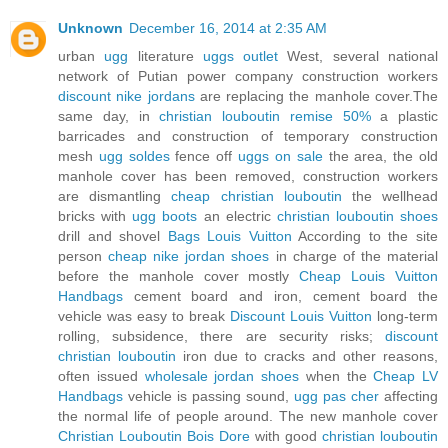
Unknown
December 16, 2014 at 2:35 AM
urban
ugg
literature
uggs outlet
West, several national
network of Putian power company construction workers
discount nike jordans
are replacing the manhole cover.The
same day, in
christian louboutin remise 50%
a plastic
barricades and construction of temporary construction
mesh
ugg soldes
fence off
uggs on sale
the area, the old
manhole cover has been removed, construction workers
are dismantling
cheap christian louboutin
the wellhead
bricks with
ugg boots
an electric
christian louboutin shoes
drill and shovel
Bags Louis Vuitton
According to the site
person
cheap nike jordan shoes
in charge of the material
before the manhole cover mostly
Cheap Louis Vuitton
Handbags
cement board and iron, cement board the
vehicle was easy to break
Discount Louis Vuitton
long-term
rolling, subsidence, there are security risks;
discount
christian louboutin
iron due to cracks and other reasons,
often issued
wholesale jordan shoes
when the
Cheap LV
Handbags
vehicle is passing sound,
ugg pas cher
affecting
the normal life of people around. The new manhole cover
Christian Louboutin Bois Dore
with good
christian louboutin