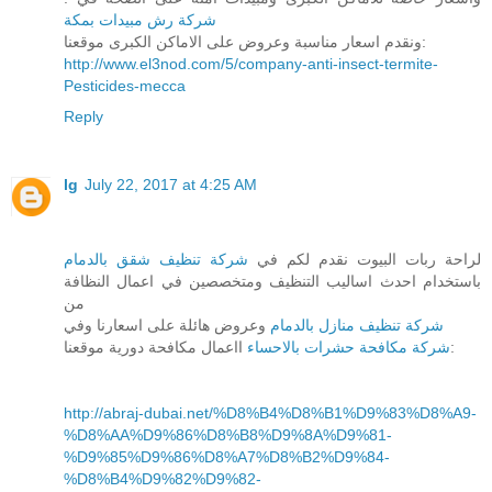
شركة رش مبيدات بمكة
ونقدم اسعار مناسبة وعروض على الاماكن الكبرى موقعنا:
http://www.el3nod.com/5/company-anti-insect-termite-
Pesticides-mecca
Reply
lg
July 22, 2017 at 4:25 AM
لراحة ربات البيوت نقدم لكم في
شركة تنظيف شقق بالدمام
باستخدام احدث اساليب التنظيف ومتخصصين في اعمال النظافة
من
شركة تنظيف منازل بالدمام
وعروض هائلة على اسعارنا وفي
ااعمال مكافحة دورية موقعنا:
شركة مكافحة حشرات بالاحساء
http://abraj-dubai.net/%D8%B4%D8%B1%D9%83%D8%A9-
%D8%AA%D9%86%D8%B8%D9%8A%D9%81-
%D9%85%D9%86%D8%A7%D8%B2%D9%84-
%D8%B4%D9%82%D9%82-