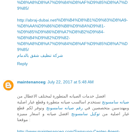
%D8%A8%D8%A7%D9%84%D8%AF%D9%85%D8%A7%D
9%85/
http://abraj-dubai.net/%D8%B4%D8%B1%D9%83%D8%A9-
%D8%AA%D9%86%D8%B8%D9%8A%D9%81-
%D9%85%D9%86%D8%A7%D8%B2%D9%84-
%D8%B4%D9%82%D9%82-
%D8%A8%D8%A7%D9%84%D8%AF%D9%85%D8%A7%D
9%85/
شركة تنظيف شقق بالدمام
Reply
maintenanceg
July 22, 2017 at 5:48 AM
افضل خدمات الصيانه المتطورة لمختلف الاعطال من
صيانه سامسونج
نستخدم اسالسب صيانه متطورة وقطع غيار اصلية
ومهندسين متخصصين في
رقم صيانه سامسونج
ونوفر لكم قطع
غيار اصلية من
توكيل سامسونج
افضل صيانه و اسعار مميزة
موقعنا :
http://www.maintenanceg.com/Samsung-Center-Agent-