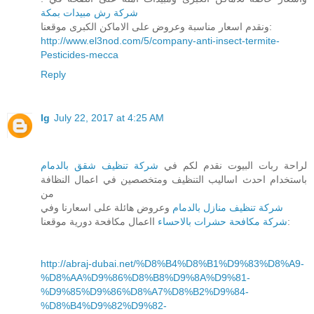
شركة رش مبيدات بمكة
ونقدم اسعار مناسبة وعروض على الاماكن الكبرى موقعنا:
http://www.el3nod.com/5/company-anti-insect-termite-
Pesticides-mecca
Reply
lg
July 22, 2017 at 4:25 AM
لراحة ربات البيوت نقدم لكم في
شركة تنظيف شقق بالدمام
باستخدام احدث اساليب التنظيف ومتخصصين في اعمال النظافة
من
شركة تنظيف منازل بالدمام
وعروض هائلة على اسعارنا وفي
ااعمال مكافحة دورية موقعنا:
شركة مكافحة حشرات بالاحساء
http://abraj-dubai.net/%D8%B4%D8%B1%D9%83%D8%A9-
%D8%AA%D9%86%D8%B8%D9%8A%D9%81-
%D9%85%D9%86%D8%A7%D8%B2%D9%84-
%D8%B4%D9%82%D9%82-