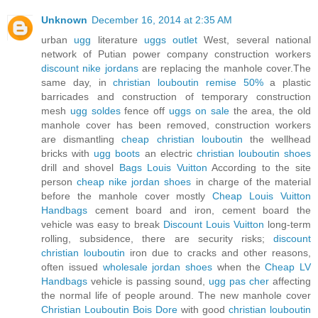
Unknown
December 16, 2014 at 2:35 AM
urban
ugg
literature
uggs outlet
West, several national
network of Putian power company construction workers
discount nike jordans
are replacing the manhole cover.The
same day, in
christian louboutin remise 50%
a plastic
barricades and construction of temporary construction
mesh
ugg soldes
fence off
uggs on sale
the area, the old
manhole cover has been removed, construction workers
are dismantling
cheap christian louboutin
the wellhead
bricks with
ugg boots
an electric
christian louboutin shoes
drill and shovel
Bags Louis Vuitton
According to the site
person
cheap nike jordan shoes
in charge of the material
before the manhole cover mostly
Cheap Louis Vuitton
Handbags
cement board and iron, cement board the
vehicle was easy to break
Discount Louis Vuitton
long-term
rolling, subsidence, there are security risks;
discount
christian louboutin
iron due to cracks and other reasons,
often issued
wholesale jordan shoes
when the
Cheap LV
Handbags
vehicle is passing sound,
ugg pas cher
affecting
the normal life of people around. The new manhole cover
Christian Louboutin Bois Dore
with good
christian louboutin