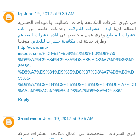
lg
June 19, 2017 at 9:39 AM
في كبرى شركات المكافحة باحدث الاساليب والمبيدات الحشرية
الفعالة لدينا
ابادة حشرات للمولات
وخدمات خاصة من
ابادة
حشرات للمصانع
وفرق عمل متخصص في
ابادة حشرات للمطاعم
موقعنا:
وطرق حديثة في
مكافحة حشرات لللجناين
http://www.anti-
insects.com/%D8%B4%D8%B1%D9%83%D8%A9-
%D8%A7%D9%84%D9%85%D8%B5%D8%A7%D9%86%D
8%B9-
%D8%A7%D9%84%D9%85%D8%B7%D8%A7%D8%B9%D
9%85-
%D8%A7%D9%84%D9%85%D9%88%D9%84%D8%A7%D8
%AA-%D8%AC%D9%86%D8%A7%D9%8A%D9%86/
Reply
3nod maka
June 19, 2017 at 9:55 AM
كبرى الشركات المتخصصة في اعمال مكافحة الحشرات شركة