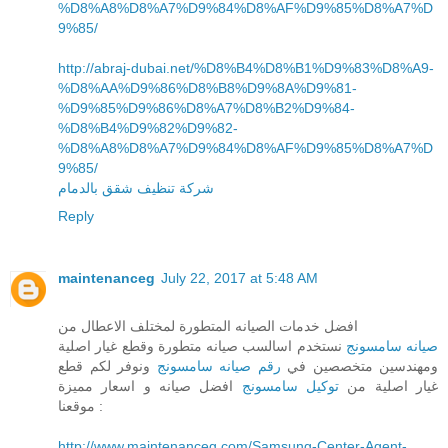
%D8%A8%D8%A7%D9%84%D8%AF%D9%85%D8%A7%D
9%85/
http://abraj-dubai.net/%D8%B4%D8%B1%D9%83%D8%A9-
%D8%AA%D9%86%D8%B8%D9%8A%D9%81-
%D9%85%D9%86%D8%A7%D8%B2%D9%84-
%D8%B4%D9%82%D9%82-
%D8%A8%D8%A7%D9%84%D8%AF%D9%85%D8%A7%D
9%85/
شركة تنظيف شقق بالدمام
Reply
maintenanceg
July 22, 2017 at 5:48 AM
افضل خدمات الصيانه المتطورة لمختلف الاعطال من
صيانه سامسونج
نستخدم اسالسب صيانه متطورة وقطع غيار اصلية
ومهندسين متخصصين في
رقم صيانه سامسونج
ونوفر لكم قطع
غيار اصلية من
توكيل سامسونج
افضل صيانه و اسعار مميزة
موقعنا :
http://www.maintenanceg.com/Samsung-Center-Agent-