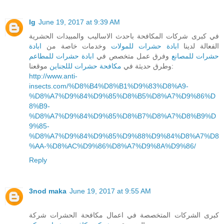
lg
June 19, 2017 at 9:39 AM
في كبرى شركات المكافحة باحدث الاساليب والمبيدات الحشرية
الفعالة لدينا
ابادة حشرات للمولات
وخدمات خاصة من
ابادة
حشرات للمصانع
وفرق عمل متخصص في
ابادة حشرات للمطاعم
موقعنا:
وطرق حديثة في
مكافحة حشرات لللجناين
http://www.anti-
insects.com/%D8%B4%D8%B1%D9%83%D8%A9-
%D8%A7%D9%84%D9%85%D8%B5%D8%A7%D9%86%D
8%B9-
%D8%A7%D9%84%D9%85%D8%B7%D8%A7%D8%B9%D
9%85-
%D8%A7%D9%84%D9%85%D9%88%D9%84%D8%A7%D8
%AA-%D8%AC%D9%86%D8%A7%D9%8A%D9%86/
Reply
3nod maka
June 19, 2017 at 9:55 AM
كبرى الشركات المتخصصة في اعمال مكافحة الحشرات شركة