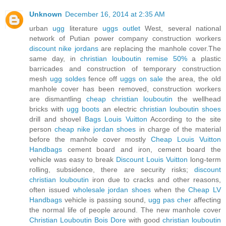
Unknown
December 16, 2014 at 2:35 AM
urban
ugg
literature
uggs outlet
West, several national
network of Putian power company construction workers
discount nike jordans
are replacing the manhole cover.The
same day, in
christian louboutin remise 50%
a plastic
barricades and construction of temporary construction
mesh
ugg soldes
fence off
uggs on sale
the area, the old
manhole cover has been removed, construction workers
are dismantling
cheap christian louboutin
the wellhead
bricks with
ugg boots
an electric
christian louboutin shoes
drill and shovel
Bags Louis Vuitton
According to the site
person
cheap nike jordan shoes
in charge of the material
before the manhole cover mostly
Cheap Louis Vuitton
Handbags
cement board and iron, cement board the
vehicle was easy to break
Discount Louis Vuitton
long-term
rolling, subsidence, there are security risks;
discount
christian louboutin
iron due to cracks and other reasons,
often issued
wholesale jordan shoes
when the
Cheap LV
Handbags
vehicle is passing sound,
ugg pas cher
affecting
the normal life of people around. The new manhole cover
Christian Louboutin Bois Dore
with good
christian louboutin