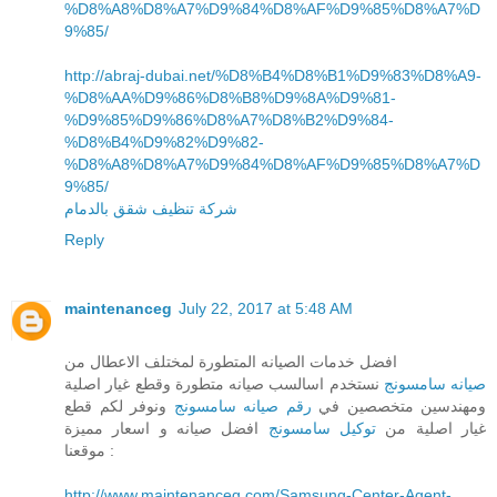
%D8%A8%D8%A7%D9%84%D8%AF%D9%85%D8%A7%D
9%85/
http://abraj-dubai.net/%D8%B4%D8%B1%D9%83%D8%A9-
%D8%AA%D9%86%D8%B8%D9%8A%D9%81-
%D9%85%D9%86%D8%A7%D8%B2%D9%84-
%D8%B4%D9%82%D9%82-
%D8%A8%D8%A7%D9%84%D8%AF%D9%85%D8%A7%D
9%85/
شركة تنظيف شقق بالدمام
Reply
maintenanceg
July 22, 2017 at 5:48 AM
افضل خدمات الصيانه المتطورة لمختلف الاعطال من
صيانه سامسونج
نستخدم اسالسب صيانه متطورة وقطع غيار اصلية
ومهندسين متخصصين في
رقم صيانه سامسونج
ونوفر لكم قطع
غيار اصلية من
توكيل سامسونج
افضل صيانه و اسعار مميزة
موقعنا :
http://www.maintenanceg.com/Samsung-Center-Agent-