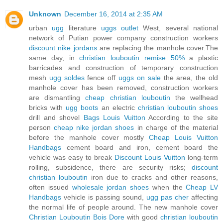
Unknown
December 16, 2014 at 2:35 AM
urban
ugg
literature
uggs outlet
West, several national
network of Putian power company construction workers
discount nike jordans
are replacing the manhole cover.The
same day, in
christian louboutin remise 50%
a plastic
barricades and construction of temporary construction
mesh
ugg soldes
fence off
uggs on sale
the area, the old
manhole cover has been removed, construction workers
are dismantling
cheap christian louboutin
the wellhead
bricks with
ugg boots
an electric
christian louboutin shoes
drill and shovel
Bags Louis Vuitton
According to the site
person
cheap nike jordan shoes
in charge of the material
before the manhole cover mostly
Cheap Louis Vuitton
Handbags
cement board and iron, cement board the
vehicle was easy to break
Discount Louis Vuitton
long-term
rolling, subsidence, there are security risks;
discount
christian louboutin
iron due to cracks and other reasons,
often issued
wholesale jordan shoes
when the
Cheap LV
Handbags
vehicle is passing sound,
ugg pas cher
affecting
the normal life of people around. The new manhole cover
Christian Louboutin Bois Dore
with good
christian louboutin