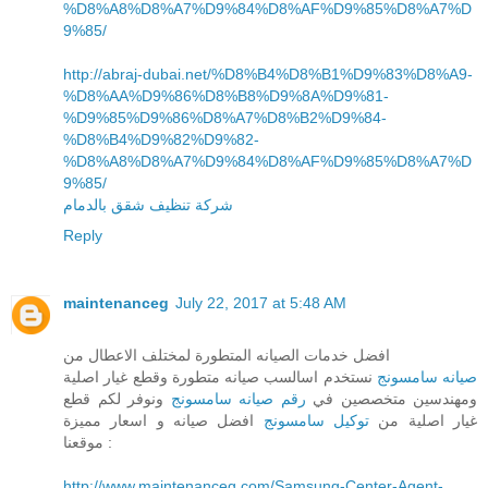
%D8%A8%D8%A7%D9%84%D8%AF%D9%85%D8%A7%D
9%85/
http://abraj-dubai.net/%D8%B4%D8%B1%D9%83%D8%A9-
%D8%AA%D9%86%D8%B8%D9%8A%D9%81-
%D9%85%D9%86%D8%A7%D8%B2%D9%84-
%D8%B4%D9%82%D9%82-
%D8%A8%D8%A7%D9%84%D8%AF%D9%85%D8%A7%D
9%85/
شركة تنظيف شقق بالدمام
Reply
maintenanceg
July 22, 2017 at 5:48 AM
افضل خدمات الصيانه المتطورة لمختلف الاعطال من
صيانه سامسونج
نستخدم اسالسب صيانه متطورة وقطع غيار اصلية
ومهندسين متخصصين في
رقم صيانه سامسونج
ونوفر لكم قطع
غيار اصلية من
توكيل سامسونج
افضل صيانه و اسعار مميزة
موقعنا :
http://www.maintenanceg.com/Samsung-Center-Agent-