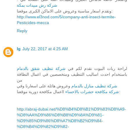
شركة رش مبيدات بمكة
ونقدم اسعار مناسبة وعروض على الاماكن الكبرى موقعنا:
http://www.el3nod.com/5/company-anti-insect-termite-
Pesticides-mecca
Reply
lg
July 22, 2017 at 4:25 AM
لراحة ربات البيوت نقدم لكم في
شركة تنظيف شقق بالدمام
باستخدام احدث اساليب التنظيف ومتخصصين في اعمال النظافة
من
شركة تنظيف منازل بالدمام
وعروض هائلة على اسعارنا وفي
ااعمال مكافحة دورية موقعنا:
شركة مكافحة حشرات بالاحساء
http://abraj-dubai.net/%D8%B4%D8%B1%D9%83%D8%A9-
%D8%AA%D9%86%D8%B8%D9%8A%D9%81-
%D9%85%D9%86%D8%A7%D8%B2%D9%84-
%D8%B4%D9%82%D9%82-