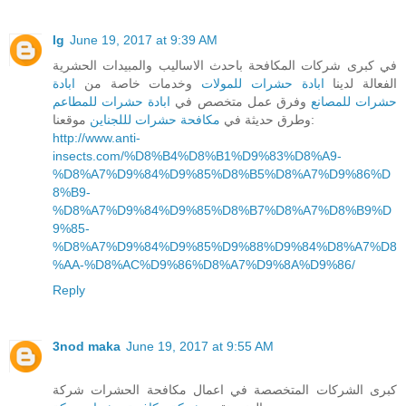
lg
June 19, 2017 at 9:39 AM
في كبرى شركات المكافحة باحدث الاساليب والمبيدات الحشرية
الفعالة لدينا
ابادة حشرات للمولات
وخدمات خاصة من
ابادة
حشرات للمصانع
وفرق عمل متخصص في
ابادة حشرات للمطاعم
موقعنا:
وطرق حديثة في
مكافحة حشرات لللجناين
http://www.anti-
insects.com/%D8%B4%D8%B1%D9%83%D8%A9-
%D8%A7%D9%84%D9%85%D8%B5%D8%A7%D9%86%D
8%B9-
%D8%A7%D9%84%D9%85%D8%B7%D8%A7%D8%B9%D
9%85-
%D8%A7%D9%84%D9%85%D9%88%D9%84%D8%A7%D8
%AA-%D8%AC%D9%86%D8%A7%D9%8A%D9%86/
Reply
3nod maka
June 19, 2017 at 9:55 AM
كبرى الشركات المتخصصة في اعمال مكافحة الحشرات شركة