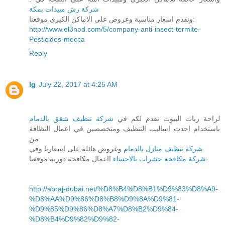
شركة رش مبيدات بمكة
ونقدم اسعار مناسبة وعروض على الاماكن الكبرى موقعنا:
http://www.el3nod.com/5/company-anti-insect-termite-
Pesticides-mecca
Reply
lg
July 22, 2017 at 4:25 AM
لراحة ربات البيوت نقدم لكم في
شركة تنظيف شقق بالدمام
باستخدام احدث اساليب التنظيف ومتخصصين في اعمال النظافة
من
شركة تنظيف منازل بالدمام
وعروض هائلة على اسعارنا وفي
ااعمال مكافحة دورية موقعنا:
شركة مكافحة حشرات بالاحساء
http://abraj-dubai.net/%D8%B4%D8%B1%D9%83%D8%A9-
%D8%AA%D9%86%D8%B8%D9%8A%D9%81-
%D9%85%D9%86%D8%A7%D8%B2%D9%84-
%D8%B4%D9%82%D9%82-