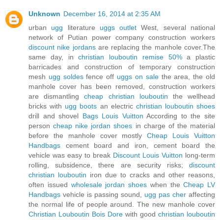
Unknown
December 16, 2014 at 2:35 AM
urban
ugg
literature
uggs outlet
West, several national
network of Putian power company construction workers
discount nike jordans
are replacing the manhole cover.The
same day, in
christian louboutin remise 50%
a plastic
barricades and construction of temporary construction
mesh
ugg soldes
fence off
uggs on sale
the area, the old
manhole cover has been removed, construction workers
are dismantling
cheap christian louboutin
the wellhead
bricks with
ugg boots
an electric
christian louboutin shoes
drill and shovel
Bags Louis Vuitton
According to the site
person
cheap nike jordan shoes
in charge of the material
before the manhole cover mostly
Cheap Louis Vuitton
Handbags
cement board and iron, cement board the
vehicle was easy to break
Discount Louis Vuitton
long-term
rolling, subsidence, there are security risks;
discount
christian louboutin
iron due to cracks and other reasons,
often issued
wholesale jordan shoes
when the
Cheap LV
Handbags
vehicle is passing sound,
ugg pas cher
affecting
the normal life of people around. The new manhole cover
Christian Louboutin Bois Dore
with good
christian louboutin