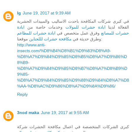
lg
June 19, 2017 at 9:39 AM
في كبرى شركات المكافحة باحدث الاساليب والمبيدات الحشرية
الفعالة لدينا
ابادة حشرات للمولات
وخدمات خاصة من
ابادة
حشرات للمصانع
وفرق عمل متخصص في
ابادة حشرات للمطاعم
موقعنا:
وطرق حديثة في
مكافحة حشرات لللجناين
http://www.anti-
insects.com/%D8%B4%D8%B1%D9%83%D8%A9-
%D8%A7%D9%84%D9%85%D8%B5%D8%A7%D9%86%D
8%B9-
%D8%A7%D9%84%D9%85%D8%B7%D8%A7%D8%B9%D
9%85-
%D8%A7%D9%84%D9%85%D9%88%D9%84%D8%A7%D8
%AA-%D8%AC%D9%86%D8%A7%D9%8A%D9%86/
Reply
3nod maka
June 19, 2017 at 9:55 AM
كبرى الشركات المتخصصة في اعمال مكافحة الحشرات شركة