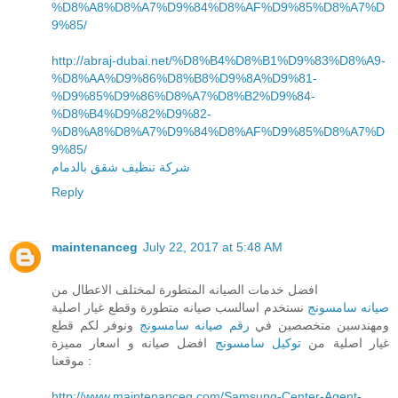
%D8%A8%D8%A7%D9%84%D8%AF%D9%85%D8%A7%D
9%85/
http://abraj-dubai.net/%D8%B4%D8%B1%D9%83%D8%A9-
%D8%AA%D9%86%D8%B8%D9%8A%D9%81-
%D9%85%D9%86%D8%A7%D8%B2%D9%84-
%D8%B4%D9%82%D9%82-
%D8%A8%D8%A7%D9%84%D8%AF%D9%85%D8%A7%D
9%85/
شركة تنظيف شقق بالدمام
Reply
maintenanceg
July 22, 2017 at 5:48 AM
افضل خدمات الصيانه المتطورة لمختلف الاعطال من
صيانه سامسونج
نستخدم اسالسب صيانه متطورة وقطع غيار اصلية
ومهندسين متخصصين في
رقم صيانه سامسونج
ونوفر لكم قطع
غيار اصلية من
توكيل سامسونج
افضل صيانه و اسعار مميزة
موقعنا :
http://www.maintenanceg.com/Samsung-Center-Agent-