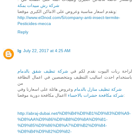
شركة رش مبيدات بمكة
ونقدم اسعار مناسبة وعروض على الاماكن الكبرى موقعنا:
http://www.el3nod.com/5/company-anti-insect-termite-
Pesticides-mecca
Reply
lg
July 22, 2017 at 4:25 AM
لراحة ربات البيوت نقدم لكم في
شركة تنظيف شقق بالدمام
باستخدام احدث اساليب التنظيف ومتخصصين في اعمال النظافة
من
شركة تنظيف منازل بالدمام
وعروض هائلة على اسعارنا وفي
ااعمال مكافحة دورية موقعنا:
شركة مكافحة حشرات بالاحساء
http://abraj-dubai.net/%D8%B4%D8%B1%D9%83%D8%A9-
%D8%AA%D9%86%D8%B8%D9%8A%D9%81-
%D9%85%D9%86%D8%A7%D8%B2%D9%84-
%D8%B4%D9%82%D9%82-