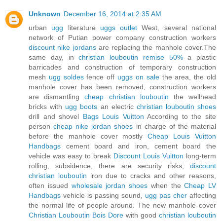
Unknown
December 16, 2014 at 2:35 AM
urban
ugg
literature
uggs outlet
West, several national
network of Putian power company construction workers
discount nike jordans
are replacing the manhole cover.The
same day, in
christian louboutin remise 50%
a plastic
barricades and construction of temporary construction
mesh
ugg soldes
fence off
uggs on sale
the area, the old
manhole cover has been removed, construction workers
are dismantling
cheap christian louboutin
the wellhead
bricks with
ugg boots
an electric
christian louboutin shoes
drill and shovel
Bags Louis Vuitton
According to the site
person
cheap nike jordan shoes
in charge of the material
before the manhole cover mostly
Cheap Louis Vuitton
Handbags
cement board and iron, cement board the
vehicle was easy to break
Discount Louis Vuitton
long-term
rolling, subsidence, there are security risks;
discount
christian louboutin
iron due to cracks and other reasons,
often issued
wholesale jordan shoes
when the
Cheap LV
Handbags
vehicle is passing sound,
ugg pas cher
affecting
the normal life of people around. The new manhole cover
Christian Louboutin Bois Dore
with good
christian louboutin