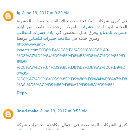
lg
June 19, 2017 at 9:39 AM
في كبرى شركات المكافحة باحدث الاساليب والمبيدات الحشرية
الفعالة لدينا
ابادة حشرات للمولات
وخدمات خاصة من
ابادة
حشرات للمصانع
وفرق عمل متخصص في
ابادة حشرات للمطاعم
موقعنا:
وطرق حديثة في
مكافحة حشرات لللجناين
http://www.anti-
insects.com/%D8%B4%D8%B1%D9%83%D8%A9-
%D8%A7%D9%84%D9%85%D8%B5%D8%A7%D9%86%D
8%B9-
%D8%A7%D9%84%D9%85%D8%B7%D8%A7%D8%B9%D
9%85-
%D8%A7%D9%84%D9%85%D9%88%D9%84%D8%A7%D8
%AA-%D8%AC%D9%86%D8%A7%D9%8A%D9%86/
Reply
3nod maka
June 19, 2017 at 9:55 AM
كبرى الشركات المتخصصة في اعمال مكافحة الحشرات شركة