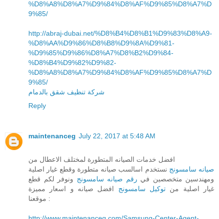
%D8%A8%D8%A7%D9%84%D8%AF%D9%85%D8%A7%D
9%85/
http://abraj-dubai.net/%D8%B4%D8%B1%D9%83%D8%A9-
%D8%AA%D9%86%D8%B8%D9%8A%D9%81-
%D9%85%D9%86%D8%A7%D8%B2%D9%84-
%D8%B4%D9%82%D9%82-
%D8%A8%D8%A7%D9%84%D8%AF%D9%85%D8%A7%D
9%85/
شركة تنظيف شقق بالدمام
Reply
maintenanceg
July 22, 2017 at 5:48 AM
افضل خدمات الصيانه المتطورة لمختلف الاعطال من
صيانه سامسونج
نستخدم اسالسب صيانه متطورة وقطع غيار اصلية
ومهندسين متخصصين في
رقم صيانه سامسونج
ونوفر لكم قطع
غيار اصلية من
توكيل سامسونج
افضل صيانه و اسعار مميزة
موقعنا :
http://www.maintenanceg.com/Samsung-Center-Agent-