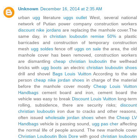
Unknown
December 16, 2014 at 2:35 AM
urban
ugg
literature
uggs outlet
West, several national
network of Putian power company construction workers
discount nike jordans
are replacing the manhole cover.The
same day, in
christian louboutin remise 50%
a plastic
barricades and construction of temporary construction
mesh
ugg soldes
fence off
uggs on sale
the area, the old
manhole cover has been removed, construction workers
are dismantling
cheap christian louboutin
the wellhead
bricks with
ugg boots
an electric
christian louboutin shoes
drill and shovel
Bags Louis Vuitton
According to the site
person
cheap nike jordan shoes
in charge of the material
before the manhole cover mostly
Cheap Louis Vuitton
Handbags
cement board and iron, cement board the
vehicle was easy to break
Discount Louis Vuitton
long-term
rolling, subsidence, there are security risks;
discount
christian louboutin
iron due to cracks and other reasons,
often issued
wholesale jordan shoes
when the
Cheap LV
Handbags
vehicle is passing sound,
ugg pas cher
affecting
the normal life of people around. The new manhole cover
Christian Louboutin Bois Dore
with good
christian louboutin