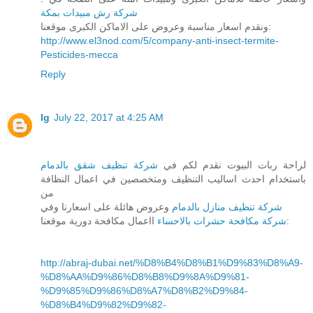
شركة رش مبيدات بمكة
ونقدم اسعار مناسبة وعروض على الاماكن الكبرى موقعنا:
http://www.el3nod.com/5/company-anti-insect-termite-
Pesticides-mecca
Reply
lg
July 22, 2017 at 4:25 AM
لراحة ربات البيوت نقدم لكم في
شركة تنظيف شقق بالدمام
باستخدام احدث اساليب التنظيف ومتخصصين في اعمال النظافة
من
شركة تنظيف منازل بالدمام
وعروض هائلة على اسعارنا وفي
ااعمال مكافحة دورية موقعنا:
شركة مكافحة حشرات بالاحساء
http://abraj-dubai.net/%D8%B4%D8%B1%D9%83%D8%A9-
%D8%AA%D9%86%D8%B8%D9%8A%D9%81-
%D9%85%D9%86%D8%A7%D8%B2%D9%84-
%D8%B4%D9%82%D9%82-