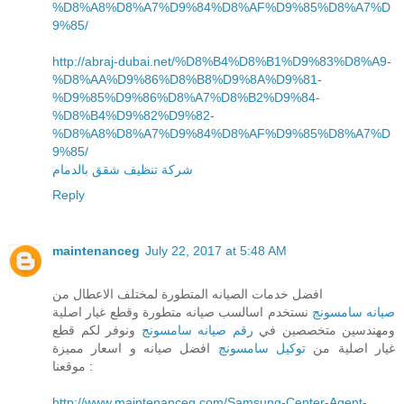
%D8%A8%D8%A7%D9%84%D8%AF%D9%85%D8%A7%D
9%85/
http://abraj-dubai.net/%D8%B4%D8%B1%D9%83%D8%A9-
%D8%AA%D9%86%D8%B8%D9%8A%D9%81-
%D9%85%D9%86%D8%A7%D8%B2%D9%84-
%D8%B4%D9%82%D9%82-
%D8%A8%D8%A7%D9%84%D8%AF%D9%85%D8%A7%D
9%85/
شركة تنظيف شقق بالدمام
Reply
maintenanceg
July 22, 2017 at 5:48 AM
افضل خدمات الصيانه المتطورة لمختلف الاعطال من
صيانه سامسونج
نستخدم اسالسب صيانه متطورة وقطع غيار اصلية
ومهندسين متخصصين في
رقم صيانه سامسونج
ونوفر لكم قطع
غيار اصلية من
توكيل سامسونج
افضل صيانه و اسعار مميزة
موقعنا :
http://www.maintenanceg.com/Samsung-Center-Agent-