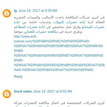
lg
June 19, 2017 at 9:39 AM
في كبرى شركات المكافحة باحدث الاساليب والمبيدات الحشرية
الفعالة لدينا
ابادة حشرات للمولات
وخدمات خاصة من
ابادة
حشرات للمصانع
وفرق عمل متخصص في
ابادة حشرات للمطاعم
موقعنا:
وطرق حديثة في
مكافحة حشرات لللجناين
http://www.anti-
insects.com/%D8%B4%D8%B1%D9%83%D8%A9-
%D8%A7%D9%84%D9%85%D8%B5%D8%A7%D9%86%D
8%B9-
%D8%A7%D9%84%D9%85%D8%B7%D8%A7%D8%B9%D
9%85-
%D8%A7%D9%84%D9%85%D9%88%D9%84%D8%A7%D8
%AA-%D8%AC%D9%86%D8%A7%D9%8A%D9%86/
Reply
3nod maka
June 19, 2017 at 9:55 AM
كبرى الشركات المتخصصة في اعمال مكافحة الحشرات شركة