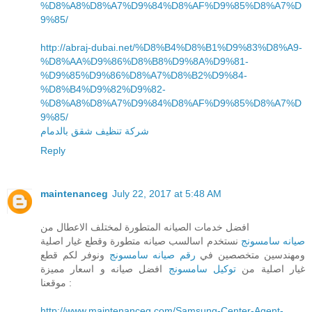
%D8%A8%D8%A7%D9%84%D8%AF%D9%85%D8%A7%D
9%85/
http://abraj-dubai.net/%D8%B4%D8%B1%D9%83%D8%A9-
%D8%AA%D9%86%D8%B8%D9%8A%D9%81-
%D9%85%D9%86%D8%A7%D8%B2%D9%84-
%D8%B4%D9%82%D9%82-
%D8%A8%D8%A7%D9%84%D8%AF%D9%85%D8%A7%D
9%85/
شركة تنظيف شقق بالدمام
Reply
maintenanceg
July 22, 2017 at 5:48 AM
افضل خدمات الصيانه المتطورة لمختلف الاعطال من
صيانه سامسونج
نستخدم اسالسب صيانه متطورة وقطع غيار اصلية
ومهندسين متخصصين في
رقم صيانه سامسونج
ونوفر لكم قطع
غيار اصلية من
توكيل سامسونج
افضل صيانه و اسعار مميزة
موقعنا :
http://www.maintenanceg.com/Samsung-Center-Agent-