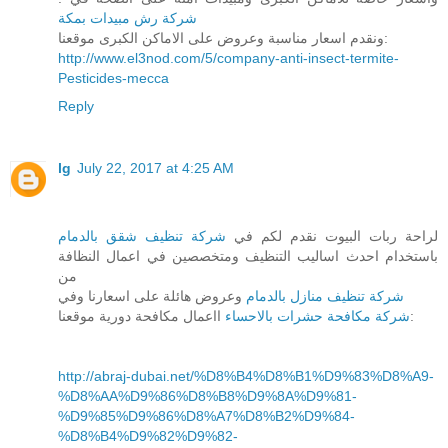
شركة رش مبيدات بمكة
ونقدم اسعار مناسبة وعروض على الاماكن الكبرى موقعنا:
http://www.el3nod.com/5/company-anti-insect-termite-
Pesticides-mecca
Reply
lg
July 22, 2017 at 4:25 AM
لراحة ربات البيوت نقدم لكم في
شركة تنظيف شقق بالدمام
باستخدام احدث اساليب التنظيف ومتخصصين في اعمال النظافة
من
شركة تنظيف منازل بالدمام
وعروض هائلة على اسعارنا وفي
ااعمال مكافحة دورية موقعنا:
شركة مكافحة حشرات بالاحساء
http://abraj-dubai.net/%D8%B4%D8%B1%D9%83%D8%A9-
%D8%AA%D9%86%D8%B8%D9%8A%D9%81-
%D9%85%D9%86%D8%A7%D8%B2%D9%84-
%D8%B4%D9%82%D9%82-