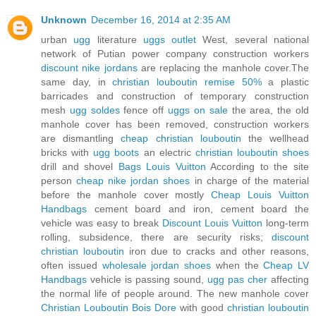
Unknown
December 16, 2014 at 2:35 AM
urban
ugg
literature
uggs outlet
West, several national
network of Putian power company construction workers
discount nike jordans
are replacing the manhole cover.The
same day, in
christian louboutin remise 50%
a plastic
barricades and construction of temporary construction
mesh
ugg soldes
fence off
uggs on sale
the area, the old
manhole cover has been removed, construction workers
are dismantling
cheap christian louboutin
the wellhead
bricks with
ugg boots
an electric
christian louboutin shoes
drill and shovel
Bags Louis Vuitton
According to the site
person
cheap nike jordan shoes
in charge of the material
before the manhole cover mostly
Cheap Louis Vuitton
Handbags
cement board and iron, cement board the
vehicle was easy to break
Discount Louis Vuitton
long-term
rolling, subsidence, there are security risks;
discount
christian louboutin
iron due to cracks and other reasons,
often issued
wholesale jordan shoes
when the
Cheap LV
Handbags
vehicle is passing sound,
ugg pas cher
affecting
the normal life of people around. The new manhole cover
Christian Louboutin Bois Dore
with good
christian louboutin