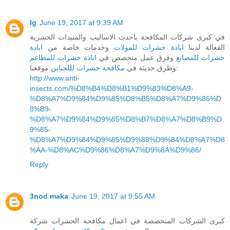
lg
June 19, 2017 at 9:39 AM
في كبرى شركات المكافحة باحدث الاساليب والمبيدات الحشرية
الفعالة لدينا
ابادة حشرات للمولات
وخدمات خاصة من
ابادة
حشرات للمصانع
وفرق عمل متخصص في
ابادة حشرات للمطاعم
موقعنا:
وطرق حديثة في
مكافحة حشرات لللجناين
http://www.anti-
insects.com/%D8%B4%D8%B1%D9%83%D8%A9-
%D8%A7%D9%84%D9%85%D8%B5%D8%A7%D9%86%D
8%B9-
%D8%A7%D9%84%D9%85%D8%B7%D8%A7%D8%B9%D
9%85-
%D8%A7%D9%84%D9%85%D9%88%D9%84%D8%A7%D8
%AA-%D8%AC%D9%86%D8%A7%D9%8A%D9%86/
Reply
3nod maka
June 19, 2017 at 9:55 AM
كبرى الشركات المتخصصة في اعمال مكافحة الحشرات شركة